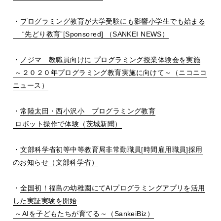
・
プログラミング教育が大学受験にも影響小学生でも始まる
“先どり教育”[Sponsored] （SANKEI NEWS）
・
ノジマ 教職員向けに プログラミング授業体験会を実施
～２０２０年プログラミング教育実施に向けて～（ニコニコ
ニュース）
・
常陸太田・西小沢小 プログラミング教育
ロボット操作で体験（茨城新聞）
・
文部科学省初等中等教育局非常勤職員[時間雇用職員]採用
のお知らせ（文部科学省）
・
全国初！福島の幼稚園にてAIプログラミングアプリを活用
した実証実験を開始
～AIを子どもたちが育てる～（SankeiBiz）