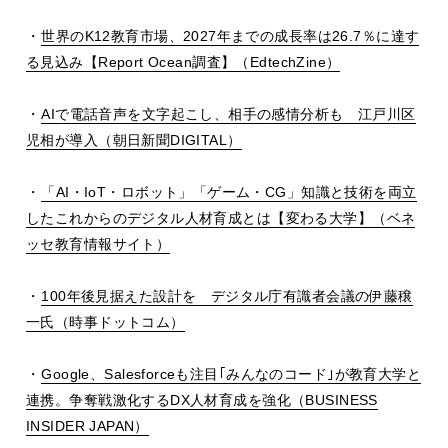
・
世界の
K12
教育市場、
2027
年までの成長率は
26.7
％に達す
る見込み【
Report Ocean
調査】（
EdtechZine
）
・
AI
で電話音声を文字起こし、相手の感情分析も 江戸川区
児相が導入（朝日新聞
DIGITAL
）
・
「
AI
・
IoT
・ロボット」「ゲーム・
CG
」知識と技術を両立
したこれからのデジタル人材育成とは【変わる大学】（ベネ
ッセ教育情報サイト）
・
100年後見据えた設計を デジタル庁有識者会議の伊藤穣
一氏（時事ドットコム）
・
Google
、
Salesforce
も注目｢みんなのコード｣が教育大学と
連携。争奪戦激化する
DX
人材育成を強化（
BUSINESS
INSIDER JAPAN
）