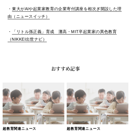
・
東大がAIや起業家教育の企業寄付講座を相次ぎ開設した理
由（ニュースイッチ）
・
「リトル孫正義」育成 灘高・
MIT
卒起業家の異色教育
（
NIKKEI
出世ナビ）
おすすめ記事
超教育関連ニュース
超教育関連ニュース