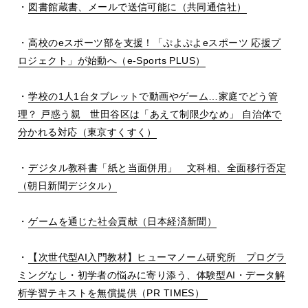
・
図書館蔵書、メールで送信可能に（共同通信社）
・
高校の
e
スポーツ部を支援！「ぷよぷよ
e
スポーツ 応援プ
ロジェクト」が始動へ（
e-Sports PLUS
）
・
学校の
1
人
1
台タブレットで動画やゲーム
…
家庭でどう管
理？ 戸惑う親 世田谷区は「あえて制限少なめ」 自治体で
分かれる対応（東京すくすく）
・
デジタル教科書「紙と当面併用」 文科相、全面移行否定
（朝日新聞デジタル）
・
ゲームを通じた社会貢献（日本経済新聞）
・
【次世代型
AI
入門教材】ヒューマノーム研究所 プログラ
ミングなし・初学者の悩みに寄り添う、体験型
AI
・データ解
析学習テキストを無償提供（
PR TIMES
）