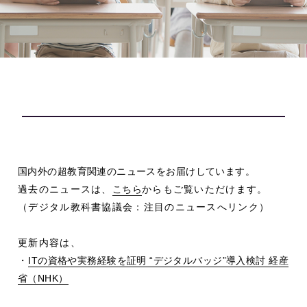
国内外の超教育関連のニュースをお届けしています。
過去のニュースは、
こちら
からもご覧いただけます。
（デジタル教科書協議会：注目のニュースへリンク）
更新内容は、
・
IT
の資格や実務経験を証明
“
デジタルバッジ
”
導入検討 経産
省（
NHK
）