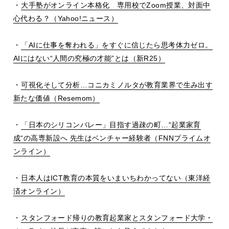
・
大手塾がオンライン本格化 専用校で
Zoom
授業、対面中
心代わる？（
Yahoo!
ニュース）
・
「
AI
に仕事を奪われる」をすぐに信じたら思考体力ゼロ。
AI
にはない
“
人間の究極の才能
”
とは（新
R25
）
・
可視化そして分析…コニカミノルタが教育業界で生み出す
新たな価値（
Resemom
）
・
「日本のシリコンバレー」目指す過疎の町…
“
起業家育
成
“
の高専新設へ 先生はベンチャー経験者（
FNN
プライムオ
ンライン）
・
日本人は
ICT
教育の本質をいまいちわかってない（東洋経
済オンライン）
・
スタンフォード帰りの教育起業家とスタンフォード大学・