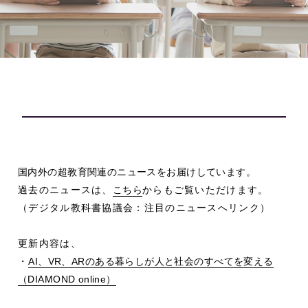
国内外の超教育関連のニュースをお届けしています。
過去のニュースは、
こちら
からもご覧いただけます。
（デジタル教科書協議会：注目のニュースへリンク）
更新内容は、
・
AI
、
VR
、
AR
のある暮らしが人と社会のすべてを変える
（
DIAMOND online
）