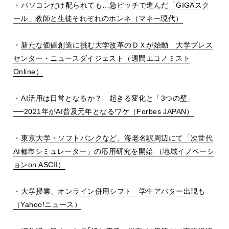
・
パソコンだけ配られても…急ピッチで進んだ「
GIGA
スク
ール」教師と生徒それぞれのホンネ（マネー現代）
・
新たな価値創造に挑む大学改革のＤＸが始動 大学プレス
センター・ニュースダイジェスト（週間エコノミスト
Online
）
・
AI
活用は日常となるか？ 起きる変化と「
3
つの壁」
──2021
年が
AI
普及元年となるワケ（
Forbes JAPAN
）
・
東京大学・ソフトバンクなど、海老名駅周辺にて「次世代
AI
都市シミュレーター」の応用研究を開始 （地域イノベーシ
ョン
on ASCII
）
・
大学授業、オンライン併用シフト 学生アバター出現も
（
Yahoo!
ニュース）