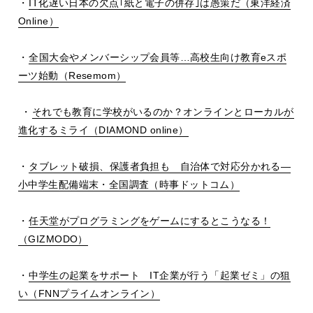
・
IT
化遅い日本の欠点｢紙と電子の併存｣は愚策だ（東洋経済
Online
）
・
全国大会やメンバーシップ会員等…高校生向け教育
e
スポ
ーツ始動（
Resemom
）
・
それでも教育に学校がいるのか？オンラインとローカルが
進化するミライ（
DIAMOND online
）
・
タブレット破損、保護者負担も 自治体で対応分かれる―
小中学生配備端末・全国調査（時事ドットコム）
・
任天堂がプログラミングをゲームにするとこうなる！
（
GIZMODO
）
・
中学生の起業をサポート
IT
企業が行う「起業ゼミ」の狙
い（
FNN
プライムオンライン）