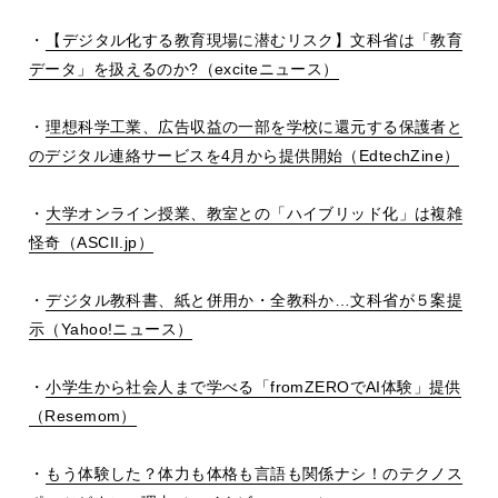
・
【デジタル化する教育現場に潜むリスク】文科省は「教育
データ」を扱えるのか?（exciteニュース）
・
理想科学工業、広告収益の一部を学校に還元する保護者と
のデジタル連絡サービスを4月から提供開始（EdtechZine）
・
大学オンライン授業、教室との「ハイブリッド化」は複雑
怪奇（ASCII.jp）
・
デジタル教科書、紙と併用か・全教科か…文科省が５案提
示（Yahoo!ニュース）
・
小学生から社会人まで学べる「fromZEROでAI体験」提供
（Resemom）
・
もう体験した？体力も体格も言語も関係ナシ！のテクノス