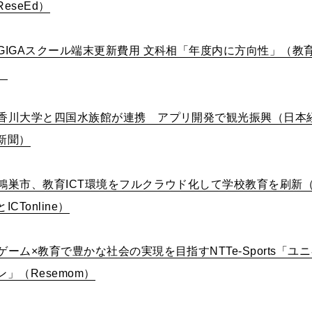
ReseEd）
GIGAスクール端末更新費用 文科相「年度内に方向性」（教
）
香川大学と四国水族館が連携 アプリ開発で観光振興（日本
新聞）
鴻巣市、教育ICT環境をフルクラウド化して学校教育を刷新
ICTonline）
ゲーム×教育で豊かな社会の実現を目指すNTTe-Sports「ユ
ン」（Resemom）