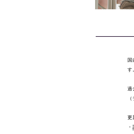
国
す
過
（
更
・