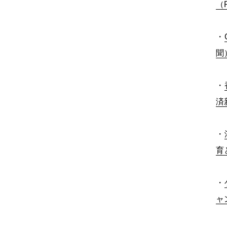
（
・
聞
・
済
・
育と
・
ャ