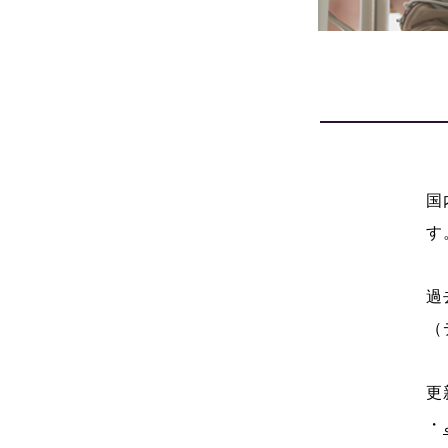
国
す
過
（
更
・