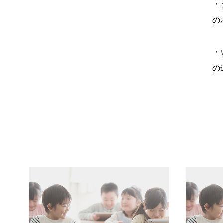
・
の
・
の