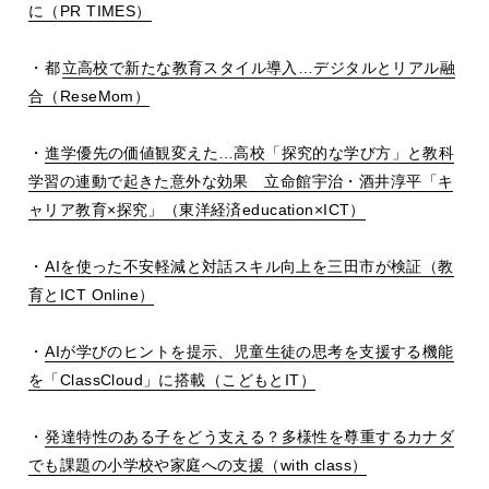
に（
PR TIMES
）
・都
立高校で新たな教育スタイル導入
…
デジタルとリアル融
合（
ReseMom
）
・
進学優先の価値観変えた
…
高校「探究的な学び方」と教科
学習の連動で起きた意外な効果 立命館宇治・酒井淳平「キ
ャリア教育
×
探究」（東洋経済
education
×
ICT
）
・
AI
を使った不安軽減と対話スキル向上を三田市が検証（教
育と
ICT Online
）
・
AI
が学びのヒントを提示、児童生徒の思考を支援する機能
を「
ClassCloud
」に搭載（こどもと
IT
）
・
発達特性のある子をどう支える？多様性を尊重するカナダ
でも課題の小学校や家庭への支援（
with class
）