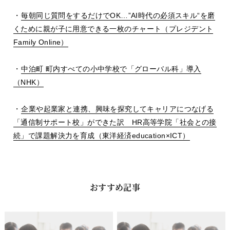
・
毎朝同じ質問をするだけで
OK…”AI
時代の必須スキル
“
を磨
くために親が子に用意できる一枚のチャート（プレジデント
Family Online
）
・
中泊町 町内すべての小中学校で「グローバル科」導入
（
NHK
）
・
企業や起業家と連携、興味を探究してキャリアにつなげる
「通信制サポート校」ができた訳
HR
高等学院「社会との接
続」で課題解決力を育成（東洋経済
education
×
ICT
）
おすすめ記事