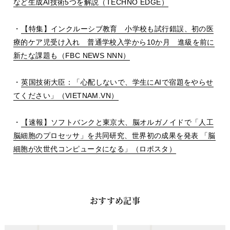
など生成
AI
技術
5
つを解説（
TECHNO EDGE
）
・
【特集】インクルーシブ教育 小学校も試行錯誤、初の医
療的ケア児受け入れ 普通学校入学から
10
か月 進級を前に
新たな課題も（
FBC NEWS NNN
）
・
英国技術大臣：「心配しないで、学生に
AI
で宿題をやらせ
てください」（
VIETNAM.VN
）
・
【速報】ソフトバンクと東京大、脳オルガノイドで「人工
脳細胞のプロセッサ」を共同研究、世界初の成果を発表 「脳
細胞が次世代コンピュータになる」（ロボスタ）
おすすめ記事