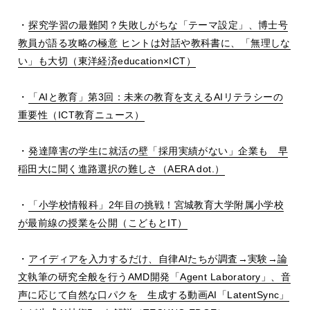
・
探究学習の最難関？失敗しがちな「テーマ設定」、博士号
教員が語る攻略の極意 ヒントは対話や教科書に、「無理しな
い」も大切（東洋経済
education
×
ICT
）
・
「
AI
と教育」第
3
回：未来の教育を支える
AI
リテラシーの
重要性（
ICT
教育ニュース）
・
発達障害の学生に就活の壁「採用実績がない」企業も 早
稲田大に聞く進路選択の難しさ（
AERA dot.
）
・
「小学校情報科」
2
年目の挑戦！宮城教育大学附属小学校
が最前線の授業を公開（こどもと
IT
）
・
アイディアを入力するだけ、自律
AI
たちが調査
→
実験
→
論
文執筆の研究全般を行う
AMD
開発「
Agent Laboratory
」、音
声に応じて自然な口パクを 生成する動画
AI
「
LatentSync
」