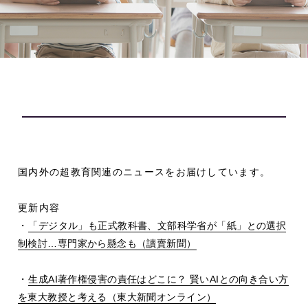
国内外の超教育関連のニュースをお届けしています。
更新内容
・
「デジタル」も正式教科書、文部科学省が「紙」との選択
制検討
…
専門家から懸念も（讀賣新聞）
・
生成
AI
著作権侵害の責任はどこに？ 賢い
AI
との向き合い方
を東大教授と考える（東大新聞オンライン）