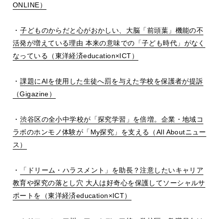
ONLINE
）
・
子どものからだと心がおかしい、大脳「前頭葉」機能の不
活発が増えている理由 本来の意味での「子ども時代」がなく
なっている（東洋経済
education
×
ICT
）
・
課題に
AI
を使用した生徒へ罰を与えた学校を保護者が提訴
（Gigazine）
・
渋谷区の全小中学校が「探究学習」を倍増。企業・地域コ
ラボのホンモノ体験が「
My
探究」を支える（
All About
ニュー
ス）
・
「ドリーム・ハラスメント」を助長？注意したいキャリア
教育や探究の落とし穴 大人は好奇心を保護してソーシャルサ
ポートを（東洋経済
education
×
ICT
）