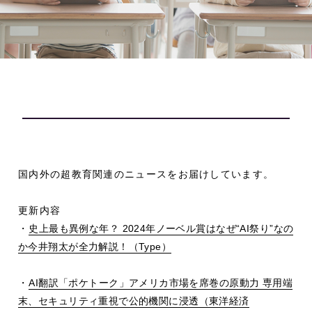
国内外の超教育関連のニュースをお届けしています。
更新内容
・
史上最も異例な年？
2024
年ノーベル賞はなぜ
“AI
祭り
”
なの
か今井翔太が全力解説！（
Type
）
・
AI
翻訳「ポケトーク」アメリカ市場を席巻の原動力 専用端
末、セキュリティ重視で公的機関に浸透（東洋経済