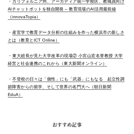
・
カリフォルニア州、アーカディア統一学校区、教職員向け
AI
チャットボットを独自開発
–
教育現場の
AI
活用最前線
（
innovaTopia
）
・
産官学で教育データ分析の仕組みを作った横浜市の新しさ
とは（教育と
ICT Online
）
・
東大総長が見た大学改革の現場
②
小宮山宏名誉教授 大学
経営と社会連携のこれから（東大新聞オンライン）
・
不登校の日々は「個性」にも「武器」にもなる 起立性調
節障害からの留学、そして世界の名門大へ（朝日新聞
EduA
）
おすすめ記事