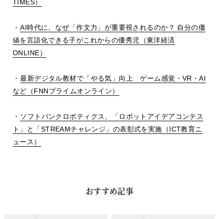
TIMES
）
・
AI
時代に、なぜ「作文力」が重要視されるのか？ 自分の価
値を言語化できる子がこれからの優秀児（東洋経済
ONLINE
）
・
最新デジタル教材で「やる気」向上 ゲーム感覚・
VR
・
AI
など（
FNN
プライムオンライン）
・
ソフトバンクロボティクス、「ロボットアイデアコンテス
ト」と「
STREAM
チャレンジ」の表彰式を実施（
ICT
教育ニ
ュース）
おすすめ記事