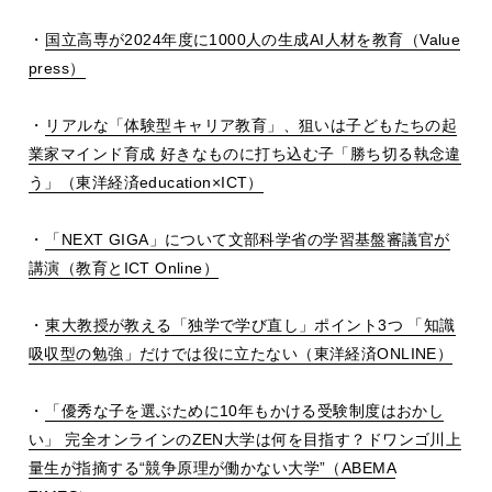
・
国立高専が
2024
年度に
1000
人の生成
AI
人材を教育（
Value
press
）
・
リアルな「体験型キャリア教育」、狙いは子どもたちの起
業家マインド育成 好きなものに打ち込む子「勝ち切る執念違
う」（東洋経済
education
×
ICT
）
・
「
NEXT GIGA
」について文部科学省の学習基盤審議官が
講演（教育と
ICT Online
）
・
東大教授が教える「独学で学び直し」ポイント
3
つ 「知識
吸収型の勉強」だけでは役に立たない（東洋経済
ONLINE
）
・
「優秀な子を選ぶために
10
年もかける受験制度はおかし
い」 完全オンラインの
ZEN
大学は何を目指す？ドワンゴ川上
量生が指摘する
“
競争原理が働かない大学
”
（
ABEMA