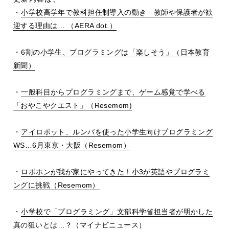
・
小学校高学年で教科担任制導入の動き 教師や保護者が歓
迎する理由は… （AERA dot.）
・
6割の小学生、プログラミングは「楽しそう」（日本教育
新聞）
・
一般科目からプログラミングまで、ゲーム感覚で学べる
「おやこやクエスト」（Resemom)
・
アイロボット、ルンバを使った小学生向けプログラミング
WS…6月東京・大阪（Resemom）
・
ロボホンが我が家にやってきた！小3が英語やプログラミ
ングに挑戦（Resemom）
・
小学校で「プログラミング」文部科学省担当者が明かした
真の狙いとは…？（マイナビニュース）