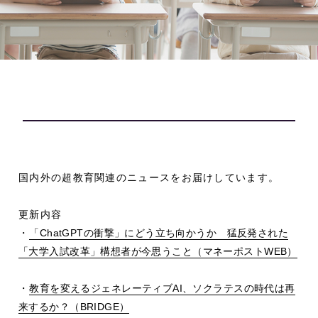
国内外の超教育関連のニュースをお届けしています。
更新内容
・
「
ChatGPT
の衝撃」にどう立ち向かうか 猛反発された
「大学入試改革」構想者が今思うこと（マネーポスト
WEB
）
・
教育を変えるジェネレーティブ
AI
、ソクラテスの時代は再
来するか？（
BRIDGE
）