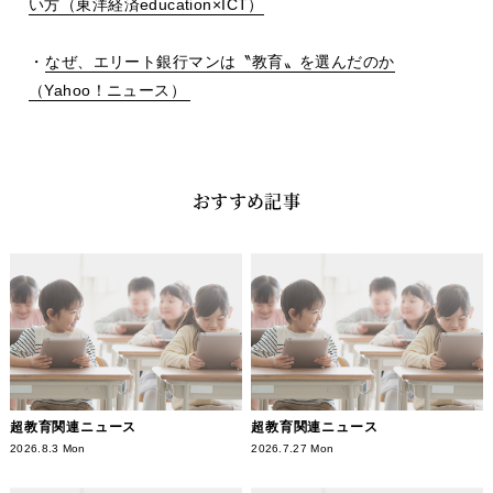
い方（東洋経済
education
×
ICT
）
・
なぜ、エリート銀行マンは〝教育〟を選んだのか
（
Yahoo
！ニュース）
おすすめ記事
超教育関連ニュース
超教育関連ニュース
2026.8.3 Mon
2026.7.27 Mon