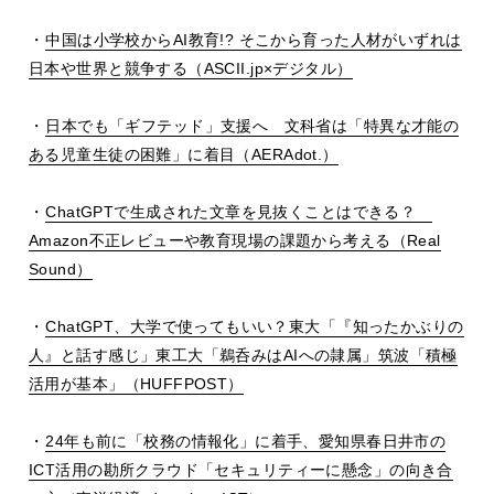
・
中国は小学校から
AI
教育
!?
そこから育った人材がいずれは
日本や世界と競争する（
ASCII.jp
×デジタル）
・
日本でも「ギフテッド」支援へ 文科省は「特異な才能の
ある児童生徒の困難」に着目（
AERAdot.
）
・
ChatGPT
で生成された文章を見抜くことはできる？
Amazon
不正レビューや教育現場の課題から考える（
Real
Sound
）
・
ChatGPT
、大学で使ってもいい？東大「『知ったかぶりの
人』と話す感じ」東工大「鵜呑みは
AI
への隷属」筑波「積極
活用が基本」（
HUFFPOST
）
・
24
年も前に「校務の情報化」に着手、愛知県春日井市の
ICT
活用の勘所クラウド「セキュリティーに懸念」の向き合