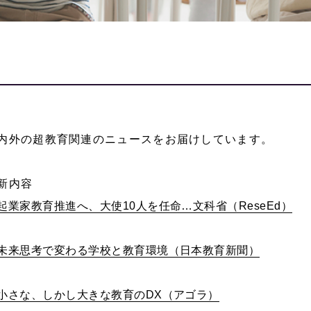
内外の超教育関連のニュースをお届けしています。
新内容
起業家教育推進へ、大使
10
人を任命
…
文科省（
ReseEd
）
未来思考で変わる学校と教育環境（日本教育新聞）
小さな、しかし大きな教育の
DX
（アゴラ）