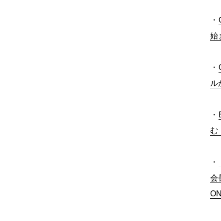
・
始
・
ル
・
む
・
会
ON