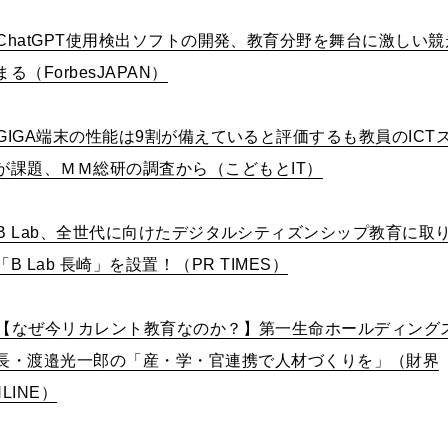
ChatGPT
使用検出ソフトの開発、教育分野を舞台に激しい競
まる（
ForbesJAPAN
）
GIGA
端末の性能は
9
割が備えていると評価するも教員の
ICT
が課題、ＭＭ総研の調査から（こどもと
IT
）
B Lab
、全世代に向けたデジタルシティズンシップ教育に取
「
B Lab
長崎」を設置！（
PR TIMES
）
【なぜ今リカレント教育なのか？】第一生命ホールディング
長・渡邉光一郎の「産・学・官連携で人材づくりを」（財界
LINE
）