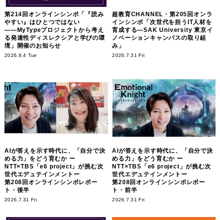
第214回オンラインシンポ「『読み
超教育CHANNEL・第205回オンラ
やすい』はひとつではない
インシンポ「次世代を担うIT人材を
――MyTypeプロジェクトから考え
育成する―SAK University 東京イ
る発達性ディスレクシアと学びの環
ノベーションキャンパスの取り組
境」開催のお知らせ
み」
2026.8.4 Tue
2026.7.31 Fri
AIが答えを示す時代に、「自分で決
AIが答えを示す時代に、「自分で決
める力」をどう育むか ー
める力」をどう育むか ー
NTT×TBS「e6 project」が挑む次
NTT×TBS「e6 project」が挑む次
世代エデュテインメントー
世代エデュテインメントー
第208回オンラインシンポレポー
第208回オンラインシンポレポー
ト・後半
ト・前半
2026.7.31 Fri
2026.7.31 Fri