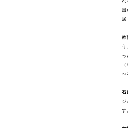
れ
国
居
教
う
っ
（
べ
石
ジ
す