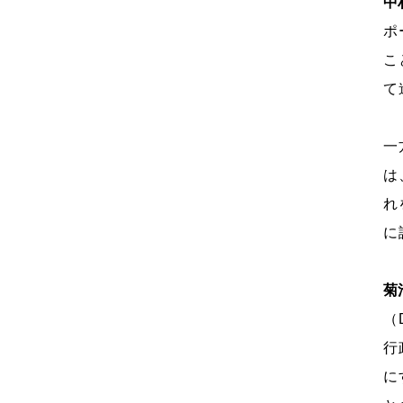
中
ポ
こ
て
一
は
れ
に
菊
（
行
に