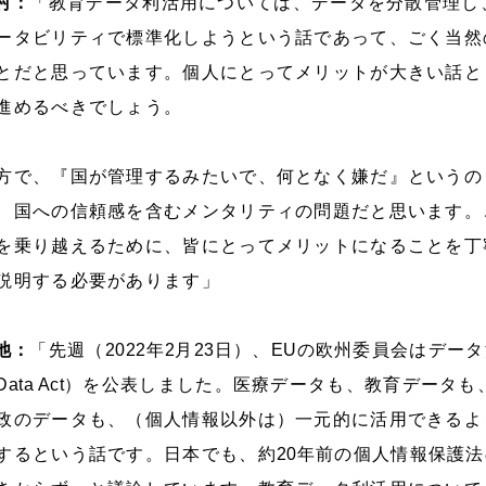
村：
「教育データ利活用については、データを分散管理し
ータビリティで標準化しようという話であって、ごく当然
とだと思っています。個人にとってメリットが大きい話と
進めるべきでしょう。
方で、『国が管理するみたいで、何となく嫌だ』というの
、国への信頼感を含むメンタリティの問題だと思います。
を乗り越えるために、皆にとってメリットになることを丁
説明する必要があります」
池：
「先週（
2022
年
2
月
23
日）、
EU
の欧州委員会はデータ
Data Act
）を公表しました。医療データも、教育データも
政のデータも、（個人情報以外は）一元的に活用できるよ
するという話です。日本でも、約
20
年前の個人情報保護法