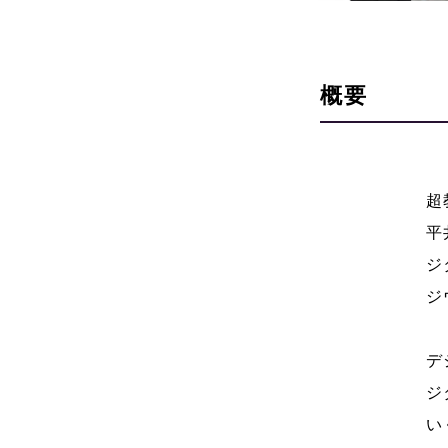
概要
超
平
ジ
ジ
デ
ジ
い