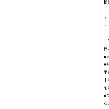
模
＞
＞
「
日
■
■
平
中
菊
■
石