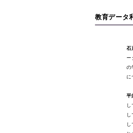
教育データ
石
ー
の
に
平
し
し
し