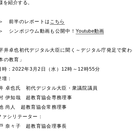
様を紹介する。
＞ 前半のレポートは
こちら
＞ シンポジウム動画も公開中！
Youtube動画
平井卓也初代デジタル大臣に聞く～デジタル庁発足で変わ
本の教育」
日時：2022年3月2日（水）12時～12時55分
登壇：
井 卓也氏 初代デジタル大臣・衆議院議員
村 伊知哉 超教育協会専務理事
池 尚人 超教育協会常務理事
ファシリテーター：
戸 奈々子 超教育協会理事長