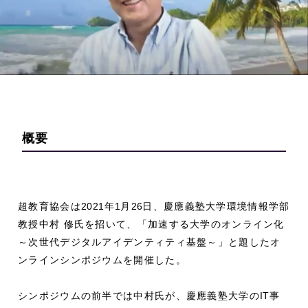
概要
超教育協会は
2021
年
1
月
26
日、慶應義塾大学環境情報学部
教授中村 修氏を招いて、「加速する大学のオンライン化
～次世代デジタルアイデンティティ基盤～」と題したオ
ンラインシンポジウムを開催した。
シンポジウムの前半では中村氏が、慶應義塾大学の
IT
事