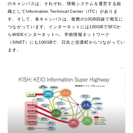
のキャンパスは、それぞれ、情報システムを運営する組
織として
Information Technical Center
（
ITC
）がありま
す。そして、各キャンパスは、複数の
10GB
回線で相互に
つながっています。インターネットには
100GB
で
SFC
か
ら
WIDE
インターネットへ、学術情報ネットワーク
（
SINET
）にも
100GB
で、日吉と信濃町からつながってい
ます。