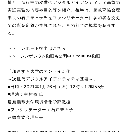
情と、進行中の次世代デジタルアイデンティティ基盤の
実証実験の内容や目的等を紹介。後半は、超教育協会理
事長の石戸奈々子氏をファシリテーターに参加者を交え
ての質疑応答が実施された。その前半の模様を紹介す
る。
＞＞ レポート後半は
こちら
＞＞ シンポジウム動画も公開中！
Youtube動画
「加速する大学のオンライン化
～次世代デジタルアイデンティティ基盤～」
■日時：2021年1月26日（火）12時～12時55分
■講演：中村修 氏
慶應義塾大学環境情報学部教授
■ファシリテーター：石戸奈々子
超教育協会理事長