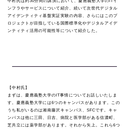
中村氏は約
30
分間の講演において、慶應義塾大学の
IT
イ
ンフラやサービスについて紹介、続いて次世代デジタル
アイデンティティ基盤実証実験の内容、さらにはこのプ
ロジェクトが目指している国際標準化やデジタルアイデ
ンティティ活用の可能性等について紹介した。
【中村氏】
まずは、慶應義塾大学の
IT
事情についてお話しいたしま
す。慶應義塾大学には
6
つのキャンパスがあります。この
うち私がいるのは湘南藤沢キャンパス、
SFC
です。キャ
ンパスは他に三田、日吉、病院と医学部がある信濃町、
芝共立には薬学部があります。それから矢上。これら
6
つ