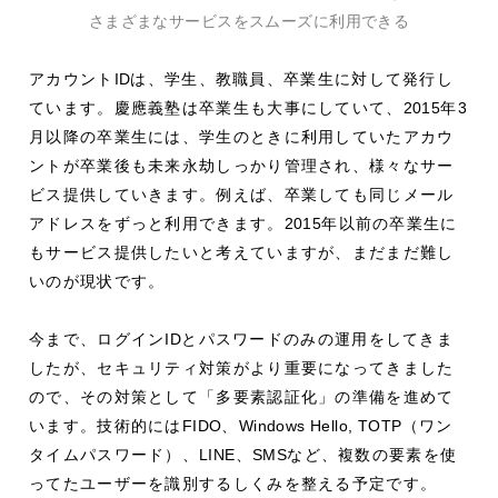
さまざまなサービスをスムーズに利用できる
アカウント
ID
は、学生、教職員、卒業生に対して発行し
ています。慶應義塾は卒業生も大事にしていて、
2015
年
3
月以降の卒業生には、学生のときに利用していたアカウ
ントが卒業後も未来永劫しっかり管理され、様々なサー
ビス提供していきます。例えば、卒業しても同じメール
アドレスをずっと利用できます。
2015
年以前の卒業生に
もサービス提供したいと考えていますが、まだまだ難し
いのが現状です。
今まで、ログイン
ID
とパスワードのみの運用をしてきま
したが、セキュリティ対策がより重要になってきました
ので、その対策として「多要素認証化」の準備を進めて
います。技術的には
FIDO
、
Windows Hello, TOTP
（ワン
タイムパスワード）、
LINE
、
SMS
など、複数の要素を使
ってたユーザーを識別するしくみを整える予定です。