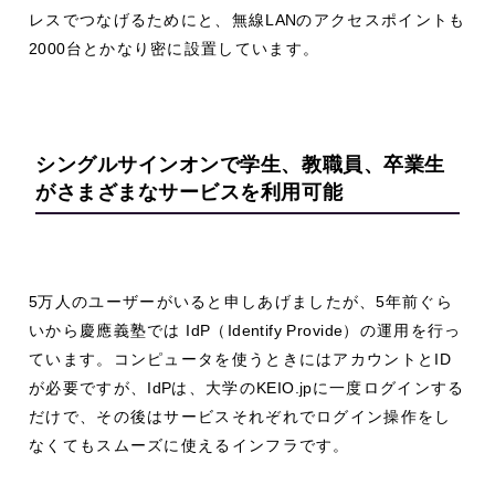
レスでつなげるためにと、無線
LAN
のアクセスポイントも
2000
台とかなり密に設置しています。
シングルサインオンで
学生、教職員、卒業生
がさまざまなサービスを利用可能
5
万人のユーザーがいると申しあげましたが、
5
年前ぐら
いから慶應義塾では
IdP
（
Identify Provide
）の運用を行っ
ています。コンピュータを使うときにはアカウントと
ID
が必要ですが、
IdP
は、大学の
KEIO.jp
に一度ログインする
だけで、その後はサービスそれぞれでログイン操作をし
なくてもスムーズに使えるインフラです。