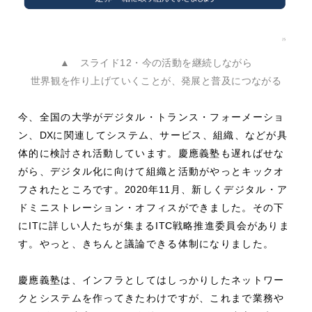
▲ スライド12・今の活動を継続しながら
世界観を作り上げていくことが、発展と普及につながる
今、全国の大学がデジタル・トランス・フォーメーショ
ン、
DX
に関連してシステム、サービス、組織、などが具
体的に検討され活動しています。慶應義塾も遅ればせな
がら、デジタル化に向けて組織と活動がやっとキックオ
フされたところです。
2020
年
11
月、新しくデジタル・ア
ドミニストレーション・オフィスができました。その下
に
IT
に詳しい人たちが集まる
ITC
戦略推進委員会がありま
す。やっと、きちんと議論できる体制になりました。
慶應義塾は、インフラとしてはしっかりしたネットワー
クとシステムを作ってきたわけですが、これまで業務や