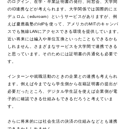
のログイン、在学・卒業証明書の発行、同窓会、大学間
の
ID
連携などが考えられます。大学関係では国際的にエ
デュロム（
eduroam
）というサービスがありますが、例
えば慶應義塾の
IdP
を使って、アメリカの
MIT
のキャンパ
スでも無線
LAN
にアクセスできる環境を提供しています。
近い将来には編入や単位互換といったこともできるかも
しれません。さまざまなサービスを大学間で連携できる
と思っています。そのためには証明書の共通化も必要で
す。
インターンや就職活動のときの企業との連携も考えられ
ます。例えば今までなら学生側から在籍証明書の提出が
必要だったところ、デジタル学生証を使えば企業側が電
子的に確認できる仕組みもできるだろうと考えていま
す。
さらに将来的には社会生活の決済の仕組みなどとも連携
できるかもしれません。