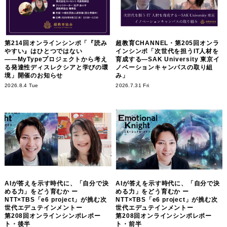
第214回オンラインシンポ「『読み
超教育CHANNEL・第205回オンラ
やすい』はひとつではない
インシンポ「次世代を担うIT人材を
――MyTypeプロジェクトから考え
育成する―SAK University 東京イ
る発達性ディスレクシアと学びの環
ノベーションキャンパスの取り組
境」開催のお知らせ
み」
2026.8.4 Tue
2026.7.31 Fri
AIが答えを示す時代に、「自分で決
AIが答えを示す時代に、「自分で決
める力」をどう育むか ー
める力」をどう育むか ー
NTT×TBS「e6 project」が挑む次
NTT×TBS「e6 project」が挑む次
世代エデュテインメントー
世代エデュテインメントー
第208回オンラインシンポレポー
第208回オンラインシンポレポー
ト・後半
ト・前半