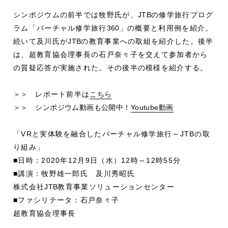
シンポジウムの前半では牧野氏が、
JTB
の修学旅行プログ
ラム「バーチャル修学旅行
360
」の概要と利用例を紹介。
続いて及川氏が
JTB
の教育事業への取組を紹介した。後半
は、超教育協会理事長の石戸奈々子を交えて参加者から
の質疑応答が実施された。その後半の模様を紹介する。
＞＞
レポート前半は
こちら
＞＞ シンポジウム動画も公開中！
Youtube動画
「VRと実体験を融合したバーチャル修学旅行～JTBの取
り組み」
■日時：2020年12月9日（水）12時～12時55分
■講演：牧野雄一郎氏 及川秀昭氏
株式会社
JTB
教育事業ソリューションセンター
■ファシリテータ：石戸奈々子
超教育協会理事長