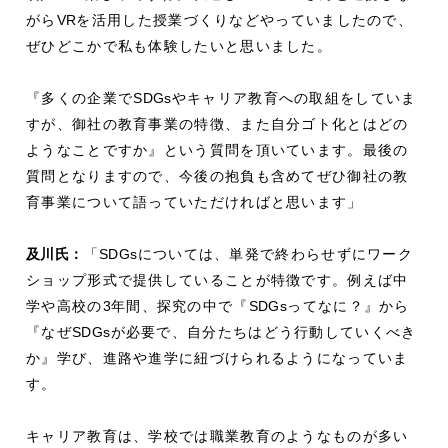
がら
VR
を活用した授業づくりなどやっていましたので、
ぜひどこかで私も体験したいと思いました。
『多くの企業で
SDGs
やキャリア教育への取組をしていま
すが、御社の教育事業の特徴、また自分ゴト化とはどの
ようなことですか』という質問を頂いています。最後の
質問となりますので、今後の抱負も含めてぜひ御社の教
育事業について語っていただければと思います」
及川氏：
「
SDGs
については、単発で終わらせずにワーク
ショップ形式で提供していることが特徴です。例えば中
学や高校の
3
年間、探究の中で『
SDGs
ってなに？』から
『なぜ
SDGs
が必要で、自分たちはどう行動していくべき
か』学び、進路や進学に紐づけられるようになっていま
す。
キャリア教育は、学校では職業教育のようなものが多い