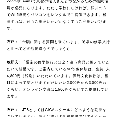
Zoom
や
Teams
で京都の職人さんとつながるための接続環
境が必要になります。ただし学校になければ、私共の方
で
Wi-fi
環境やパソコンをレンタルでご提供できます。極
論すれば、何もご用意いただかなくてもご利用いだけま
す」
石戸：
「金額に関する質問も来ています。通常の修学旅行
と比べてどの程度違うのでしょうか」
牧野氏：
「通常の修学旅行とは全く違う商品と捉えていた
だいて結構です。ご案内している
VR
映像体験は、生徒
1
人
4,800
円（税別）いただいています。伝統文化体験は、種
目によって変わりますがだいたい
2,000
円から
3,000
円台
ぐらい。オンライン交流は
1,500
円ぐらいでご提供してい
ます」
石戸：
「
JTB
としては
GIGA
スクールにどのような期待を
されていますか。例えば現状の学校環境ではできなかっ