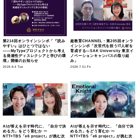
第214回オンラインシンポ「『読み
超教育CHANNEL・第205回オンラ
やすい』はひとつではない
インシンポ「次世代を担うIT人材を
――MyTypeプロジェクトから考え
育成する―SAK University 東京イ
る発達性ディスレクシアと学びの環
ノベーションキャンパスの取り組
境」開催のお知らせ
み」
2026.8.4 Tue
2026.7.31 Fri
AIが答えを示す時代に、「自分で決
AIが答えを示す時代に、「自分で決
める力」をどう育むか ー
める力」をどう育むか ー
NTT×TBS「e6 project」が挑む次
NTT×TBS「e6 project」が挑む次