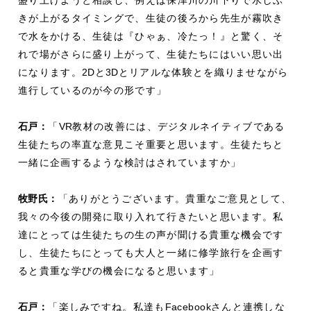
盛り上げようと相談し、例えば保津川の川下りで水しぶ
きが上がるタイミングで、生徒の後ろから先生が霧吹き
で水をかける、生徒は『ひゃぁ、冷たっ！』と驚く、そ
れで場がさらに盛り上がって、生徒たちにはいい思い出
になります。
2D
と
3D
とリアルな体験とを織りませながら
進行しているのが今の形です」
石戸：
「
VR
教材の改善には、デジタルネイティブである
生徒たちの率直な意見こそ重要と思います。生徒たちと
一緒に企画するような検討はされていますか」
牧野氏：
「ありがとうございます。貴重なご意見として、
我々の今後の開発に取り入れて行きたいと思います。私
達にとっては生徒たちの生の声が聞ける貴重な機会です
し、生徒たちにとっても大人と一緒に修学旅行を企画す
ると貴重な学びの機会になると思います」
石戸：
「楽しみですね。私達も
Facebook
さんと連携しな