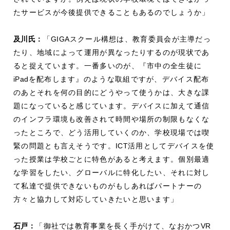
たサービスが今後提供できることもあるのでしょうか」
及川氏：
「
GIGA
スクール構想は、教育委員会が主導だっ
たり、地域によって運用が異なったりするのが現状であ
ると捉えています。一番多いのが、『市中の全生徒に
iPad
を配布します』のような取組ですが、デバイス配布
のあとそれを何の目的にどうやって使うかは、大きな課
題になっていると感じています。デバイスに加えて通信
のインフラ環境も改善されて時間や場所の制限もなくな
ったところで、どう活用していくのか、学校現場では喫
緊の問題とも言えそうです。
ICT
活用としてデバイスを使
った授業は学校ごとに特色があると考えます。個別最適
な学習をしたい、グローバルに特化したい、それに対し
て私達で提供できないものがもしあればパートナーの
方々と協力して対応していきたいと思います」
石戸：
「御社では教育事業を長く手がけて、なおかつ
VR