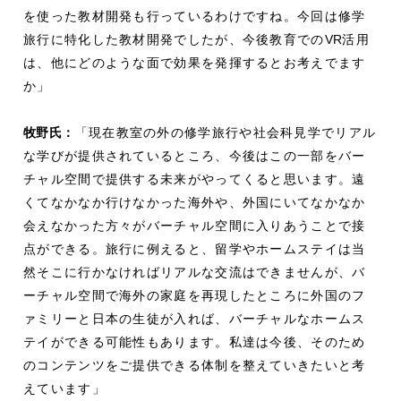
を使った教材開発も行っているわけですね。今回は修学
旅行に特化した教材開発でしたが、今後教育での
VR
活用
は、他にどのような面で効果を発揮するとお考えでます
か」
牧野氏：
「現在教室の外の修学旅行や社会科見学でリアル
な学びが提供されているところ、今後はこの一部をバー
チャル空間で提供する未来がやってくると思います。遠
くてなかなか行けなかった海外や、外国にいてなかなか
会えなかった方々がバーチャル空間に入りあうことで接
点ができる。旅行に例えると、留学やホームステイは当
然そこに行かなければリアルな交流はできませんが、バ
ーチャル空間で海外の家庭を再現したところに外国のフ
ァミリーと日本の生徒が入れば、バーチャルなホームス
テイができる可能性もあります。私達は今後、そのため
のコンテンツをご提供できる体制を整えていきたいと考
えています」