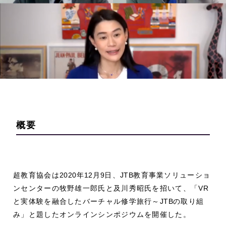
概要
超教育協会は
2020
年
12
月
9
日、
JTB
教育事業ソリューショ
ンセンターの牧野雄一郎氏と及川秀昭氏を招いて、「
VR
と実体験を融合したバーチャル修学旅行～
JTB
の取り組
み」と題したオンラインシンポジウムを開催した。