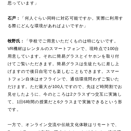
思っています」
石戸：
「何人ぐらい同時に対応可能ですか。実際に利用す
る際にどんな環境があればよいですか」
牧野氏：
「学校でご用意いただくものは特にないです。
VR
機材はレンタルのスマートフォンで、現時点で
100
台
用意しています。それに簡易グラスとイヤホンを取り付
けてご覧いただきます。簡易グラスは生徒たちに差し上
げますので後日自宅でも楽しむこともできます。スマー
トフォン自体はオフラインで、通信環境問わずご覧いた
だけます。ただ最大が
100
人ですので、先ほど時間割でお
見せしたように、今のところは
2
クラスずつ交互に実施し
て、
1
日
6
時間の授業だと
6
クラスまで実施できるという形
です。
一方で、オンライン交流や伝統文化体験はリモートで、