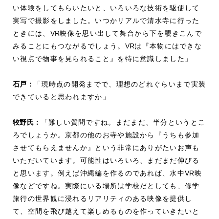
い体験をしてもらいたいと、いろいろな技術を駆使して
実写で撮影をしました。いつかリアルで清水寺に行った
ときには、
VR
映像を思い出して舞台から下を覗きこんで
みることにもつながるでしょう。
VR
は『本物にはできな
い視点で物事を見られること』を特に意識しました」
石戸：
「現時点の開発までで、理想のどれぐらいまで実装
できていると思われますか」
牧野氏：
「難しい質問ですね。まだまだ、半分というとこ
ろでしょうか。京都の他のお寺や施設から『うちも参加
させてもらえませんか』という非常にありがたいお声も
いただいています。可能性はいろいろ、まだまだ伸びる
と思います。例えば沖縄編を作るのであれば、水中
VR
映
像などですね。実際にいる場所は学校だとしても、修学
旅行の世界観に浸れるリアリティのある映像を提供し
て、空間を飛び越えて楽しめるものを作っていきたいと