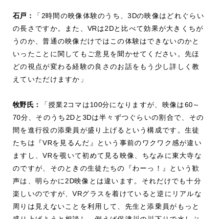
石戸：
「
2
時間の映像体験のうち、
3D
の映像はどれぐらい
の長さですか。また、
VR
は
2D
と比べて効果が大きくちが
うのか、普通の映像だけではこの体験はできないのかと
いったことに関してもご意見を聞かせてください。先ほ
どの視点が変わる経験の良さのお話をもう少し詳しく教
えていただけますか」
牧野氏：
「授業
2
コマは
100
分になりますが、映像は
60
～
70
分、そのうち
2D
と
3D
は半々ずつぐらいの割合で、その
間を進行役の添乗員が盛り上げるという構成です。生徒
たちは『
VR
を見るんだ』という事前のワクワク感が違い
ますし、
VR
を覗いて初めて見る映像、ちなみに東大寺な
のですが、そのときの生徒たちの『わーっ！』という歓
声は、明らかに
2D
映像とは違います。それだけでも十分
楽しいのですが、
VR
グラスを着けていると逆にリアルな
周りは見えないことを利用して、先生と添乗員がもっと