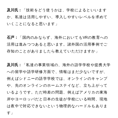
及川氏：
「技術をどう使うかは、学校によるといいます
か、私達は活用しやすい、導入しやすいレベルを求めて
いくことになると思います」
石戸：
「国内のみならず、海外においても
VR
の教育への
活用は進みつつあると思います。諸外国の活用事例でご
存知のことがありましたら教えていただけますか」
及川氏：
「私達の事業領域の、海外の語学学校や提携大学
への留学や語学研修方面で、情報はまだ少ないですが、
例えばシドニーの語学学校では、オンラインのキャンプ
や、先のオンラインのホームステイなど、立ち上がって
いるようです。ただ時差の問題、例えばアメリカの東海
岸やヨーロッパだと日本の生徒が学校にいる時間、現地
は夜中で対応できないという物理的なハードルもありま
す」