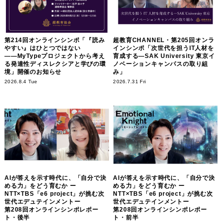
第214回オンラインシンポ「『読み
超教育CHANNEL・第205回オンラ
やすい』はひとつではない
インシンポ「次世代を担うIT人材を
――MyTypeプロジェクトから考え
育成する―SAK University 東京イ
る発達性ディスレクシアと学びの環
ノベーションキャンパスの取り組
境」開催のお知らせ
み」
2026.8.4 Tue
2026.7.31 Fri
AIが答えを示す時代に、「自分で決
AIが答えを示す時代に、「自分で決
める力」をどう育むか ー
める力」をどう育むか ー
NTT×TBS「e6 project」が挑む次
NTT×TBS「e6 project」が挑む次
世代エデュテインメントー
世代エデュテインメントー
第208回オンラインシンポレポー
第208回オンラインシンポレポー
ト・後半
ト・前半