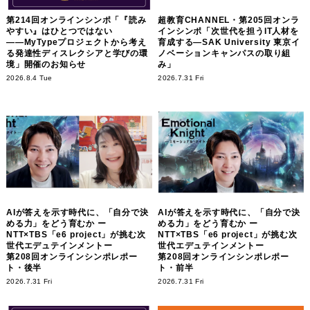
第214回オンラインシンポ「『読み
超教育CHANNEL・第205回オンラ
やすい』はひとつではない
インシンポ「次世代を担うIT人材を
――MyTypeプロジェクトから考え
育成する―SAK University 東京イ
る発達性ディスレクシアと学びの環
ノベーションキャンパスの取り組
境」開催のお知らせ
み」
2026.8.4 Tue
2026.7.31 Fri
AIが答えを示す時代に、「自分で決
AIが答えを示す時代に、「自分で決
める力」をどう育むか ー
める力」をどう育むか ー
NTT×TBS「e6 project」が挑む次
NTT×TBS「e6 project」が挑む次
世代エデュテインメントー
世代エデュテインメントー
第208回オンラインシンポレポー
第208回オンラインシンポレポー
ト・後半
ト・前半
2026.7.31 Fri
2026.7.31 Fri