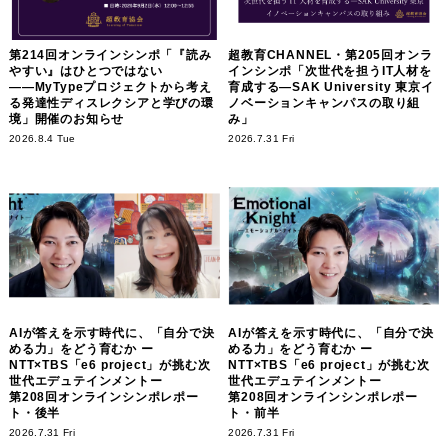
第214回オンラインシンポ「『読み
超教育CHANNEL・第205回オンラ
やすい』はひとつではない
インシンポ「次世代を担うIT人材を
――MyTypeプロジェクトから考え
育成する―SAK University 東京イ
る発達性ディスレクシアと学びの環
ノベーションキャンパスの取り組
境」開催のお知らせ
み」
2026.8.4 Tue
2026.7.31 Fri
AIが答えを示す時代に、「自分で決
AIが答えを示す時代に、「自分で決
める力」をどう育むか ー
める力」をどう育むか ー
NTT×TBS「e6 project」が挑む次
NTT×TBS「e6 project」が挑む次
世代エデュテインメントー
世代エデュテインメントー
第208回オンラインシンポレポー
第208回オンラインシンポレポー
ト・後半
ト・前半
2026.7.31 Fri
2026.7.31 Fri