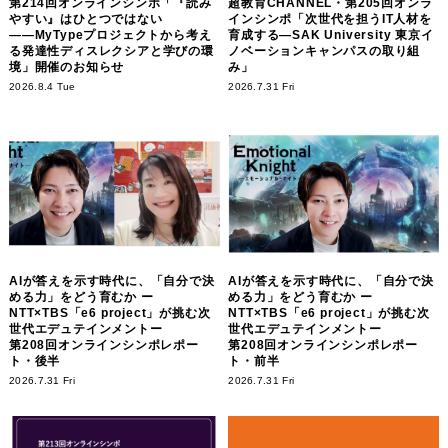
第214回オンラインシンポ「『読み
超教育CHANNEL・第205回オンラ
やすい』はひとつではない
インシンポ「次世代を担うIT人材を
――MyTypeプロジェクトから考え
育成する―SAK University 東京イ
る発達性ディスレクシアと学びの環
ノベーションキャンパスの取り組
境」開催のお知らせ
み」
2026.8.4 Tue
2026.7.31 Fri
AIが答えを示す時代に、「自分で決
AIが答えを示す時代に、「自分で決
める力」をどう育むか ー
める力」をどう育むか ー
NTT×TBS「e6 project」が挑む次
NTT×TBS「e6 project」が挑む次
世代エデュテインメントー
世代エデュテインメントー
第208回オンラインシンポレポー
第208回オンラインシンポレポー
ト・後半
ト・前半
2026.7.31 Fri
2026.7.31 Fri