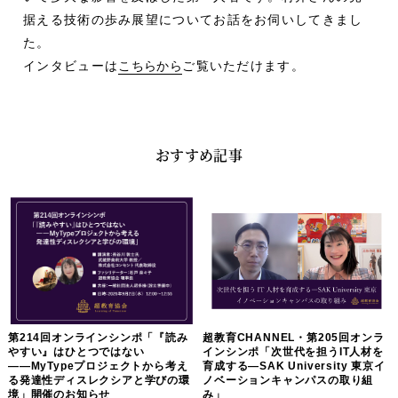
据える技術の歩み展望についてお話をお伺いしてきまし
た。
インタビューは
こちらから
ご覧いただけます。
おすすめ記事
第214回オンラインシンポ「『読み
超教育CHANNEL・第205回オンラ
やすい』はひとつではない
インシンポ「次世代を担うIT人材を
――MyTypeプロジェクトから考え
育成する―SAK University 東京イ
る発達性ディスレクシアと学びの環
ノベーションキャンパスの取り組
境」開催のお知らせ
み」