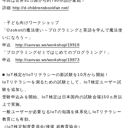
今回は世界52カ国から約750作品が集結！
詳細
http://d-childrensbookfair.net/
・子ども向けワークショップ
「Ozobotの魔法使い～プログラミングと英語を学んで魔法使
いになろう～」
申込
http://canvas.ws/workshop/19918
「プログラミングゼミではじめてのプログラミング！」
申込
http://canvas.ws/workshop/19873
■ IoT検定がIoTリテラシーの新試験を10月から開始！
IoTリテラシーを測るための試験として、IoT検定ユーザー試
験を追加し、
受験申込みを開始。IoT検定は日本国内の試験会場150ヵ所以
上で実施。
一般ユーザーが必要なるIoTの知識を体系化しIoTリテラシー
教育にも有効。
（IoT検定制度委員会/後援 超教育協会）