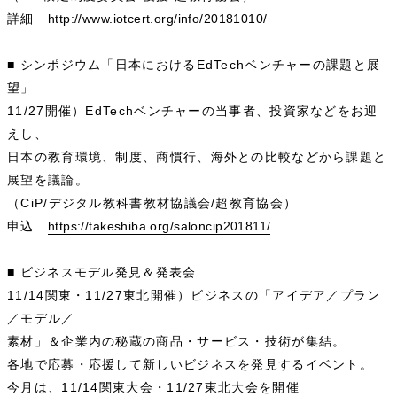
詳細
http://www.iotcert.org/info/20181010/
■ シンポジウム「日本におけるEdTechベンチャーの課題と展
望」
11/27開催）EdTechベンチャーの当事者、投資家などをお迎
えし、
日本の教育環境、制度、商慣行、海外との比較などから課題と
展望を議論。
（CiP/デジタル教科書教材協議会/超教育協会）
申込
https://takeshiba.org/saloncip201811/
■ ビジネスモデル発見＆発表会
11/14関東・11/27東北開催）ビジネスの「アイデア／プラン
／モデル／
素材」＆企業内の秘蔵の商品・サービス・技術が集結。
各地で応募・応援して新しいビジネスを発見するイベント。
今月は、11/14関東大会・11/27東北大会を開催