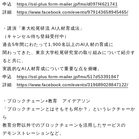
申込
https://ssl-plus.form-mailer.jp/fms/d097f4621741
詳細
https://www.facebook.com/events/979143658945465/
・講演「東大松尾研流 Al人材育成法」
（キャンセル待ち登録受付中）
過去5年間にわたって1,900名以上のAI人材の育成に
関わってきた、東京大学松尾研究室の取り組みについて紹介す
ると共に、
実践的なAI人材育成について重要な点を俯瞰。
申込
https://ssl-plus.form-mailer.jp/fms/517d53391847
詳細
https://www.facebook.com/events/319689028847122/
・ブロックチェーン×教育 アイデアソン
「ブロックチェーンとはそもそも何か？」というレクチャーか
ら
教育分野以外でのブロックチェーンを活用したサービスの
デモンストレーションなど。