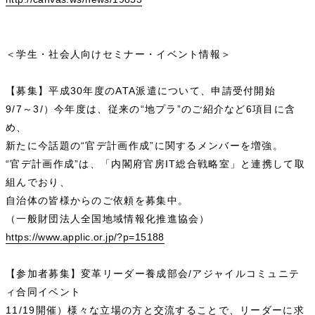
＜学生・社会人向けセミナー・イベント情報＞
【募集】平成30年度のATA派遣について、申請受付開始
9/7～3/）今年度は、従来の“地プラ”のご紹介など6項目に含
め、
新たに今話題の“官デ計画作成”に関するメンバーを増強。
“官デ計画作成”は、「内閣府官房IT総合戦略室」と連携して取
組んでおり、
自治体の皆様からのご依頼を募集中。
（一般財団法人全国地域情報化推進協会）
https://www.applic.or.jp/?p=15188
【参加者募集】変革リーダー養成部会/アジャイルコミュニテ
ィ合同イベント
11/19開催）様々な立場の方と交流することで、リーダーに求