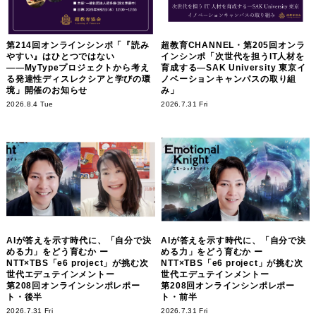
第214回オンラインシンポ「『読み
超教育CHANNEL・第205回オンラ
やすい』はひとつではない
インシンポ「次世代を担うIT人材を
――MyTypeプロジェクトから考え
育成する―SAK University 東京イ
る発達性ディスレクシアと学びの環
ノベーションキャンパスの取り組
境」開催のお知らせ
み」
2026.8.4 Tue
2026.7.31 Fri
AIが答えを示す時代に、「自分で決
AIが答えを示す時代に、「自分で決
める力」をどう育むか ー
める力」をどう育むか ー
NTT×TBS「e6 project」が挑む次
NTT×TBS「e6 project」が挑む次
世代エデュテインメントー
世代エデュテインメントー
第208回オンラインシンポレポー
第208回オンラインシンポレポー
ト・後半
ト・前半
2026.7.31 Fri
2026.7.31 Fri