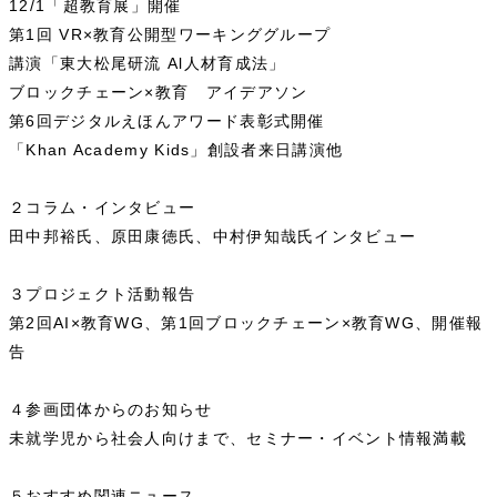
12/1「超教育展」開催
第1回 VR×教育公開型ワーキンググループ
講演「東大松尾研流 Al人材育成法」
ブロックチェーン×教育 アイデアソン
第6回デジタルえほんアワード表彰式開催
「Khan Academy Kids」創設者来日講演他
２コラム・インタビュー
田中邦裕氏、原田康徳氏、中村伊知哉氏インタビュー
３プロジェクト活動報告
第2回AI×教育WG、第1回ブロックチェーン×教育WG、開催報
告
４参画団体からのお知らせ
未就学児から社会人向けまで、セミナー・イベント情報満載
５おすすめ関連ニュース