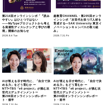
第214回オンラインシンポ「『読み
超教育CHANNEL・第205回オンラ
やすい』はひとつではない
インシンポ「次世代を担うIT人材を
――MyTypeプロジェクトから考え
育成する―SAK University 東京イ
る発達性ディスレクシアと学びの環
ノベーションキャンパスの取り組
境」開催のお知らせ
み」
2026.8.4 Tue
2026.7.31 Fri
AIが答えを示す時代に、「自分で決
AIが答えを示す時代に、「自分で決
める力」をどう育むか ー
める力」をどう育むか ー
NTT×TBS「e6 project」が挑む次
NTT×TBS「e6 project」が挑む次
世代エデュテインメントー
世代エデュテインメントー
第208回オンラインシンポレポー
第208回オンラインシンポレポー
ト・後半
ト・前半
2026.7.31 Fri
2026.7.31 Fri