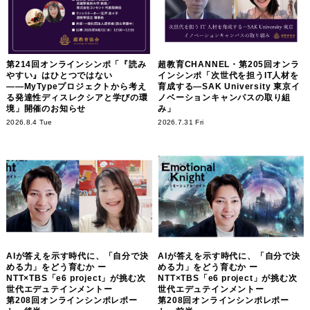
第214回オンラインシンポ「『読み
超教育CHANNEL・第205回オンラ
やすい』はひとつではない
インシンポ「次世代を担うIT人材を
――MyTypeプロジェクトから考え
育成する―SAK University 東京イ
る発達性ディスレクシアと学びの環
ノベーションキャンパスの取り組
境」開催のお知らせ
み」
2026.8.4 Tue
2026.7.31 Fri
AIが答えを示す時代に、「自分で決
AIが答えを示す時代に、「自分で決
める力」をどう育むか ー
める力」をどう育むか ー
NTT×TBS「e6 project」が挑む次
NTT×TBS「e6 project」が挑む次
世代エデュテインメントー
世代エデュテインメントー
第208回オンラインシンポレポー
第208回オンラインシンポレポー