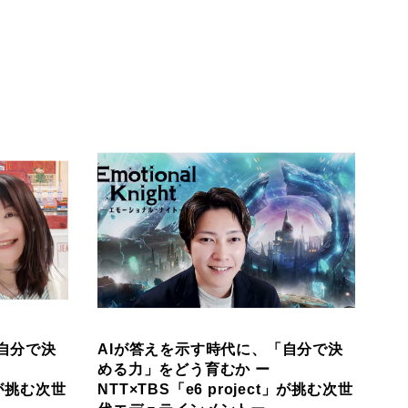
自分で決
AIが答えを示す時代に、「自分で決
める力」をどう育むか ー
t」が挑む次世
NTT×TBS「e6 project」が挑む次世