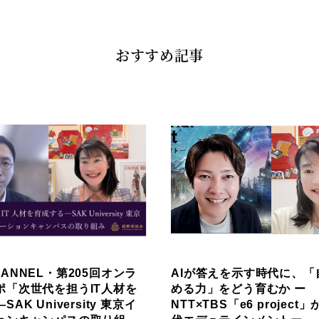
おすすめ記事
ANNEL・第205回オンラ
AIが答えを示す時代に、「
ポ「次世代を担うIT人材を
める力」をどう育むか ー
AK University 東京イ
NTT×TBS「e6 projec