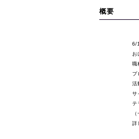
概要
6
お
職
プ
活
サ
テ
（
詳