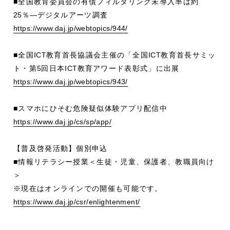
■全国教育委員会の有償フィルタリング未導入率は約
25
％
―
デジタルアーツ調査
https://www.daj.jp/webtopics/944/
■全国
ICT
教育首長協議会主催の「全国
ICT
教育首長サミッ
ト・第
5
回日本
ICT
教育アワード表彰式」に出展
https://www.daj.jp/webtopics/943/
■スマホにひそむ危険疑似体験アプリ配信中
https://www.daj.jp/cs/sp/app/
【普及啓発活動】個別申込
■情報リテラシー授業＜生徒・児童、保護者、教職員向け
＞
※現在はオンラインでの開催も可能です。
https://www.daj.jp/csr/enlightenment/