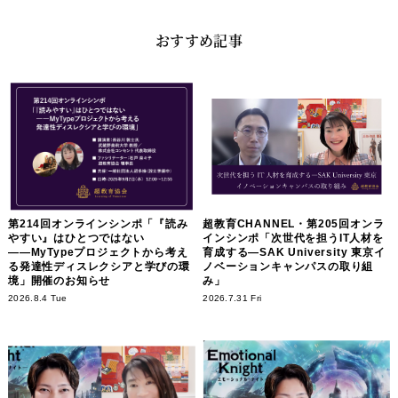
おすすめ記事
第214回オンラインシンポ「『読み
超教育CHANNEL・第205回オンラ
やすい』はひとつではない
インシンポ「次世代を担うIT人材を
――MyTypeプロジェクトから考え
育成する―SAK University 東京イ
る発達性ディスレクシアと学びの環
ノベーションキャンパスの取り組
境」開催のお知らせ
み」
2026.8.4 Tue
2026.7.31 Fri