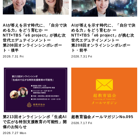
AIが答えを示す時代に、「自分で決
AIが答えを示す時代に、「自分で決
める力」をどう育むか ー
める力」をどう育むか ー
NTT×TBS「e6 project」が挑む次
NTT×TBS「e6 project」が挑む次
世代エデュテインメントー
世代エデュテインメントー
第208回オンラインシンポレポー
第208回オンラインシンポレポー
ト・後半
ト・前半
2026.7.31 Fri
2026.7.31 Fri
第213回オンラインシンポ「生成AI
超教育協会メールマガジンNo.095
で広がる特別支援教育の可能性」開
2026.7.17 Fri
催のお知らせ
2026.7.27 Mon