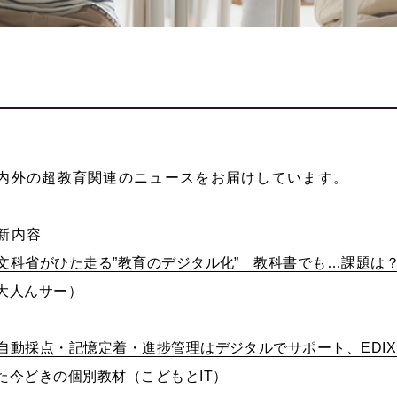
内外の超教育関連のニュースをお届けしています。
新内容
文科省がひた走る
”
教育のデジタル化
”
教科書でも
…
課題は
大人んサー）
自動採点・記憶定着・進捗管理はデジタルでサポート、
EDIX
た今どきの個別教材（こどもと
IT
）