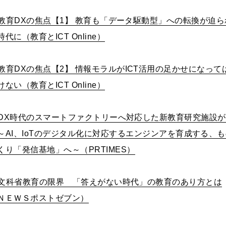
教育
DX
の焦点【
1
】 教育も「データ駆動型」への転換が迫ら
時代に（教育と
ICT Online
）
教育
DX
の焦点【
2
】 情報モラルが
ICT
活用の足かせになって
けない（教育と
ICT Online
）
DX
時代のスマートファクトリーへ対応した新教育研究施設が
～
AI
、
IoT
のデジタル化に対応するエンジンアを育成する、も
くり「発信基地」へ～（
PRTIMES
）
文科省教育の限界 「答えがない時代」の教育のあり方とは
ＮＥＷＳポストゼブン）