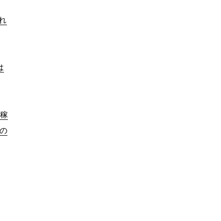
れ
は
稼
の