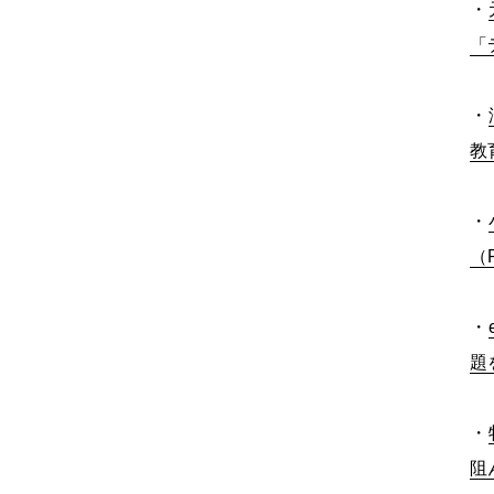
・
「
・
教
・
（
・
題
・
阻