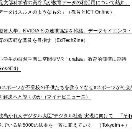
元文部科学省の高谷氏が教育データの利活用について熱弁、
データはスルメのようなもの」（教育と
ICT Online
）
滋賀大学、
NVIDIA
との連携協定を締結。データサイエンス・
育の広範な普及を目指す（
EdTechZine
）
小学生の自然学習に空間型
VR
「
uralaa
」教育的価値に期待
ReseEd
）
e
スポーツが不登校の子供たちを救う？なぜ
e
スポーツが社会
を解決へと導くのか（マイナビニュース）
牧島かれんデジタル大臣
“
デジタル社会
”
実現に向けて 「そ
んでいる約
5000
の法令を一斉に変えていく」（
Tokyofm
＋）