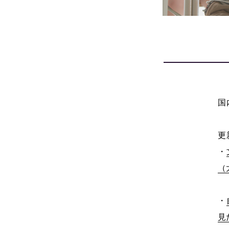
国
更
・
（
・
見