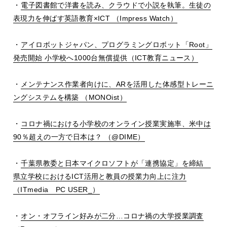
・
電子図書館で洋書を読み、クラウドで小説を執筆。生徒の
表現力を伸ばす英語教育×
ICT
（
Impress Watch
）
・
アイロボットジャパン、プログラミングロボット「
Root
」
発売開始 小学校へ
1000
台無償提供（
ICT
教育ニュース）
・
メンテナンス作業者向けに、
AR
を活用した体感型トレーニ
ングシステムを構築 （
MONOist
）
・
コロナ禍における小学校のオンライン授業実施率、米中は
90
％超えの一方で日本は？ （
@DIME
）
・
千葉県教委と日本マイクロソフトが「連携協定」を締結
県立学校における
ICT
活用と教員の授業力向上に注力
（
ITmedia
PC USER_
）
・
オン・オフライン好みが二分…コロナ禍の大学授業調査