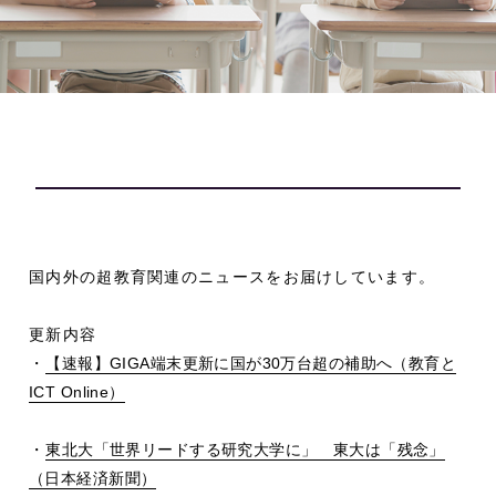
国内外の超教育関連のニュースをお届けしています。
更新内容
・
【速報】
GIGA
端末更新に国が
30
万台超の補助へ（教育と
ICT Online
）
・
東北大「世界リードする研究大学に」 東大は「残念」
（日本経済新聞）