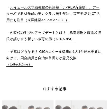
・
元イェール大学助教授の英語塾「
J PREP
斉藤塾」、デー
タ分析で教材作成の実力クラス無学年制、音声学習や
ICT
活
用にも注目（東洋経済
education
×
ICT
）
・
AI
時代の学びのアップデートとは？ 孫泰蔵氏と藤原和博
氏が語り合う新しい教育の形（
AERA.dot
）
・
予算はどうなる？
GIGA
スクール構想の
1
人
1
台端末更新に
向けて、国会議員と自治体首長らが意見交換
（
EdtechZine
）
おすすめ記事