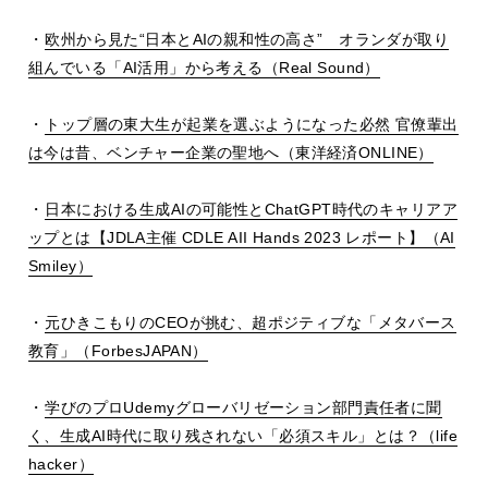
・
欧州から見た
“
日本と
AI
の親和性の高さ
”
オランダが取り
組んでいる「
AI
活用」から考える（
Real Sound
）
・
トップ層の東大生が起業を選ぶようになった必然 官僚輩出
は今は昔、ベンチャー企業の聖地へ（東洋経済
ONLINE
）
・
日本における生成
AI
の可能性と
ChatGPT
時代のキャリアア
ップとは【
JDLA
主催
CDLE AII Hands 2023
レポート】（
AI
Smiley
）
・
元ひきこもりの
CEO
が挑む、超ポジティブな「メタバース
教育」（
ForbesJAPAN
）
・
学びのプロ
Udemy
グローバリゼーション部門責任者に聞
く、生成
AI
時代に取り残されない「必須スキル」とは？（
life
hacker
）