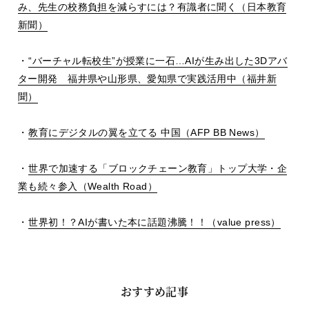
み、先生の校務負担を減らすには？有識者に聞く（日本教育
新聞）
・
“
バーチャル転校生
”
が授業に一石
…AI
が生み出した
3D
アバ
ター開発 福井県や山形県、愛知県で実践活用中（福井新
聞）
・
教育にデジタルの翼を立てる 中国（
AFP BB News
）
・
世界で加速する「ブロックチェーン教育」トップ大学・企
業も続々参入（
Wealth Road
）
・
世界初！？
AI
が書いた本に話題沸騰！！（
value press
）
おすすめ記事