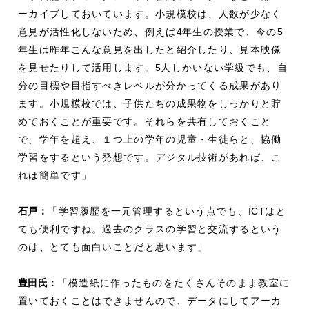
ーカイブしておいています。小規模校は、人数が少なく
意見が活性化しないため、例えば
4
年生の授業で、今の
5
年生は昨年こんな意見を出したと紹介したり、見本映像
を見せたりして活用します。
5
人しかいない学級でも、自
分の目標や目指すべきレベルが分かってくる成果があり
ます。小規模校では、子供たちの成果物をしっかりと貯
めておくことが重要です。それらを共有しておくこと
で、学年を超え、１つ上の学年の児童・生徒らと、協働
学習をするという発想です。デジタル技術があれば、こ
れは簡単です」
石戸：
「学習履歴を一元管理するという点でも、
ICT
はと
ても便利ですね。過去のクラスの学習と交流するという
のは、とても面白いことだと思います」
豊田氏：
「模造紙に作ったものをたくさんそのまま教室に
置いておくことはできませんので、データにしてアーカ