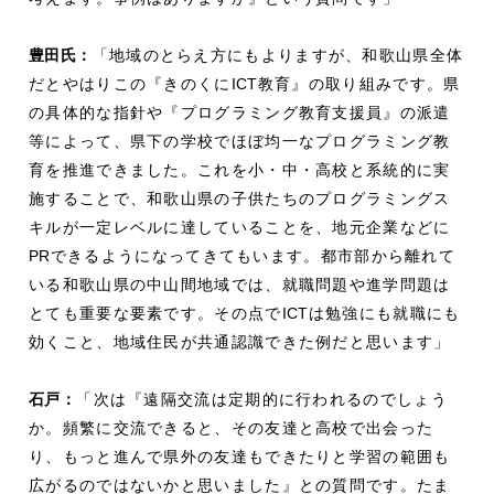
豊田氏：
「地域のとらえ方にもよりますが、和歌山県全体
だとやはりこの『きのくに
ICT
教育』の取り組みです。県
の具体的な指針や『プログラミング教育支援員』の派遣
等によって、県下の学校でほぼ均一なプログラミング教
育を推進できました。これを小・中・高校と系統的に実
施することで、和歌山県の子供たちのプログラミングス
キルが一定レベルに達していることを、地元企業などに
PR
できるようになってきてもいます。都市部から離れて
いる和歌山県の中山間地域では、就職問題や進学問題は
とても重要な要素です。その点で
ICT
は勉強にも就職にも
効くこと、地域住民が共通認識できた例だと思います」
石戸：
「次は『遠隔交流は定期的に行われるのでしょう
か。頻繁に交流できると、その友達と高校で出会った
り、もっと進んで県外の友達もできたりと学習の範囲も
広がるのではないかと思いました』との質問です。たま