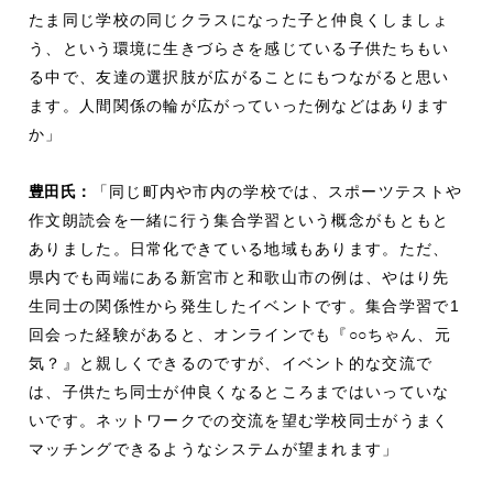
たま同じ学校の同じクラスになった子と仲良くしましょ
う、という環境に生きづらさを感じている子供たちもい
る中で、友達の選択肢が広がることにもつながると思い
ます。人間関係の輪が広がっていった例などはあります
か」
豊田氏：
「同じ町内や市内の学校では、スポーツテストや
作文朗読会を一緒に行う集合学習という概念がもともと
ありました。日常化できている地域もあります。ただ、
県内でも両端にある新宮市と和歌山市の例は、やはり先
生同士の関係性から発生したイベントです。集合学習で
1
回会った経験があると、オンラインでも『
○○
ちゃん、元
気？』と親しくできるのですが、イベント的な交流で
は、子供たち同士が仲良くなるところまではいっていな
いです。ネットワークでの交流を望む学校同士がうまく
マッチングできるようなシステムが望まれます」