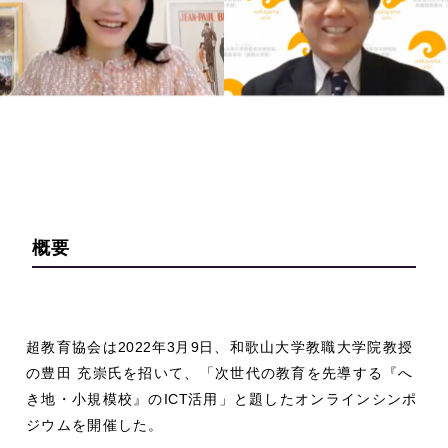
概要
超教育協会は
2022
年
3
月
9
日、和歌山大学教職大学院教授
の豊田 充崇氏を招いて、「次世代の教育を先導する『へ
き地・小規模校』の
ICT
活用」と題したオンラインシンポ
ジウムを開催した。