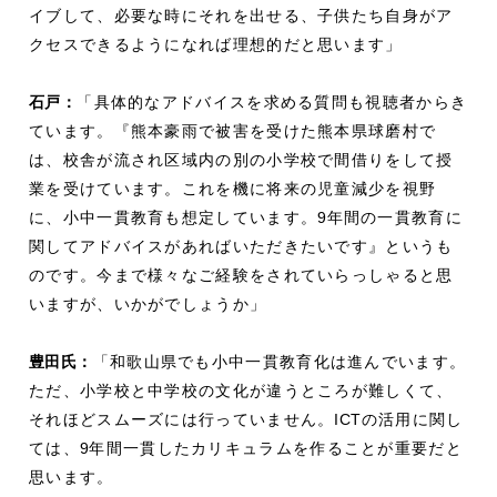
イブして、必要な時にそれを出せる、子供たち自身がア
クセスできるようになれば理想的だと思います」
石戸：
「具体的なアドバイスを求める質問も視聴者からき
ています。『熊本豪雨で被害を受けた熊本県球磨村で
は、校舎が流され区域内の別の小学校で間借りをして授
業を受けています。これを機に将来の児童減少を視野
に、小中一貫教育も想定しています。
9
年間の一貫教育に
関してアドバイスがあればいただきたいです』というも
のです。今まで様々なご経験をされていらっしゃると思
いますが、いかがでしょうか」
豊田氏：
「和歌山県でも小中一貫教育化は進んでいます。
ただ、小学校と中学校の文化が違うところが難しくて、
それほどスムーズには行っていません。
ICT
の活用に関し
ては、
9
年間一貫したカリキュラムを作ることが重要だと
思います。