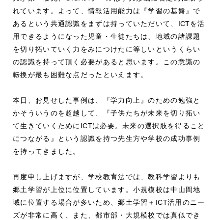
れています。よって、情報活用能力は『学習の基盤』で
あるという共通認識をまずは持っていただいて、
ICT
を活
用できるようになった児童・生徒たちは、地域の諸課題
を切り拓いていく力をみにつけたに等しいというくらい
の認識を持って頂く必要があると思います。この意識の
転換が最も困難な点だったといえます。
本日、お見せした事例は、『学力向上』のための勉強と
かそういうのを超越して、『子供たちが未来を切り拓い
て生きていくために
ICT
は必要。未来の選択肢を得ること
につながる』という認識を持つ先生方や学校の成功事例
を持ってきました。
再度申し上げますが、学校教育法では、教科学習よりも
郷土学習が上位に位置しています。小規模校は中山間地
域に位置する場合が多いため、郷土学習＋
ICT
活用のニー
ズが非常に高く、また、都市部・大規模校では真似でき