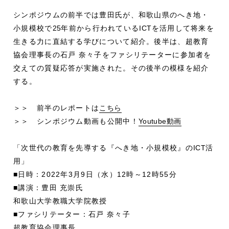
シンポジウムの前半では豊田氏が、和歌山県のへき地・
小規模校で
25
年前から行われている
ICT
を活用して将来を
生きる力に直結する学びについて紹介。後半は、超教育
協会理事長の石戸 奈々子をファシリテーターに参加者を
交えての質疑応答が実施された。その後半の模様を紹介
する。
＞＞ 前半のレポートは
こちら
＞＞ シンポジウム動画も公開中！
Youtube動画
「次世代の教育を先導する『へき地・小規模校』の
ICT
活
用」
■日時：2022年3月9日（水）12時～12時55分
■講演：豊田 充崇氏
和歌山大学教職大学院教授
■ファシリテーター：石戸 奈々子
超教育協会理事長