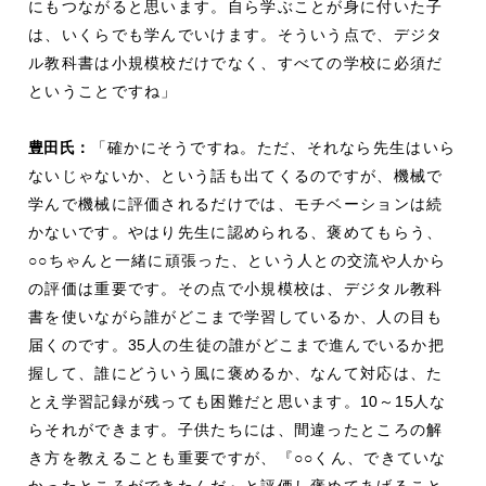
にもつながると思います。自ら学ぶことが身に付いた子
は、いくらでも学んでいけます。そういう点で、デジタ
ル教科書は小規模校だけでなく、すべての学校に必須だ
ということですね」
豊田氏：
「確かにそうですね。ただ、それなら先生はいら
ないじゃないか、という話も出てくるのですが、機械で
学んで機械に評価されるだけでは、モチベーションは続
かないです。やはり先生に認められる、褒めてもらう、
○○ちゃんと一緒に頑張った、という人との交流や人から
の評価は重要です。その点で小規模校は、デジタル教科
書を使いながら誰がどこまで学習しているか、人の目も
届くのです。
35
人の生徒の誰がどこまで進んでいるか把
握して、誰にどういう風に褒めるか、なんて対応は、た
とえ学習記録が残っても困難だと思います。
10
～
15
人な
らそれができます。子供たちには、間違ったところの解
き方を教えることも重要ですが、『○○くん、できていな