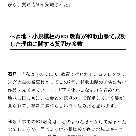
がら、質疑応答が実施された。
へき地・小規模校の
ICT
教育が
和歌山県で成功
した理由に関する質問が多数
石戸：
「私はきのくに
ICT
教育で行われているプログラミ
ング大会の審査員としてこの
2
年、和歌山県の子供たちの
作品を見てきています。
ICT
を使いこなす力を育みつつ、
地域に目に向け、社会との接点の中で探求していく姿が
見られて、非常に素晴らしい取り組みだと思います。
和歌山県での
ICT
教育は、どのようなきっかけで始まった
のでしょうか、同じように小規模校が多い地域はあって