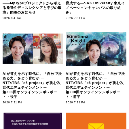
――MyTypeプロジェクトから考え
育成する―SAK University 東京イ
る発達性ディスレクシアと学びの環
ノベーションキャンパスの取り組
境」開催のお知らせ
み」
2026.8.4 Tue
2026.7.31 Fri
AIが答えを示す時代に、「自分で決
AIが答えを示す時代に、「自分で決
める力」をどう育むか ー
める力」をどう育むか ー
NTT×TBS「e6 project」が挑む次
NTT×TBS「e6 project」が挑む次
世代エデュテインメントー
世代エデュテインメントー
第208回オンラインシンポレポー
第208回オンラインシンポレポー
ト・後半
ト・前半
2026.7.31 Fri
2026.7.31 Fri