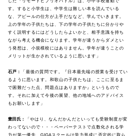
した『リモートビブリオバトル』は、小中学校連動で
す。すると小学生は、中学生は難しい本を読んでいる
な、アピールの仕方が上手だななど、学んでいきます。
上の学年の子供たちは、下の学年の子供たちに分かりや
すく説明するにはどうしたらよいかと、相手意識を持ち
ながら考える機会になります。学年が違うからダメとい
う発想は、小規模校にはありません。学年が違うことの
メリットが生かされているように思います」
石戸：
「最後の質問です。『日本最先端の授業を受けてい
るように思います。和歌山の子供たちは、ここに至るま
で困難だった点、問題点はありますか』というもので
す。それに加えて今後の展望、他の地域へのアドバイス
もお願いします」
豊田氏：
「やはり、なんだかんだといっても受験制度が変
わってないので・・・ペーパーテストで点数化される学
力が第一優先、
GIGA
スクールは学力形成に否定的に取ら