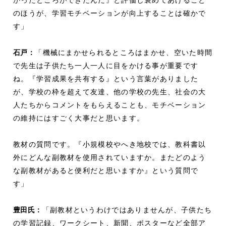
かったところができたんだ』と評価し褒めてあげること
のほうが、学習モチベーションが向上することは確かで
す」
石戸：
「機械にまかせられるところはまかせ、空いた時間
で先生は子供たち一人一人に目をかける事が重要です
ね。『学習成果を共有する』という言葉がありました
が、学校の枠を超えて友達、他の学校の先生、社会の大
人たちからコメントをもらえることも、モチベーション
の維持にはすごく大事だと思います。
教材の質問です。『小規模校やへき地校では、教科書以
外にどんな副教材を使用されていますか。またどのよう
な副教材があると便利だと思いますか』という質問で
す」
豊田氏：
「副教材というわけではありませんが、子供たち
の学習記録、ワークシート、新聞、ポスターなど全部ア