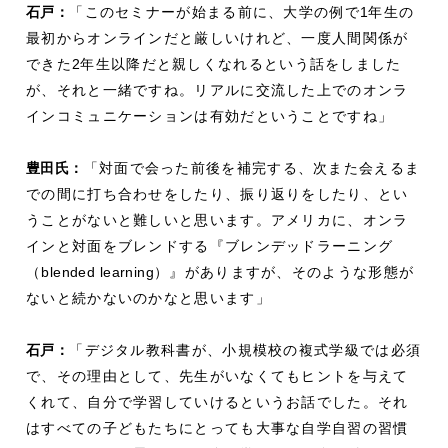
石戸：
「このセミナーが始まる前に、大学の例で
1
年生の
最初からオンラインだと厳しいけれど、一度人間関係が
できた
2
年生以降だと親しくなれるという話をしました
が、それと一緒ですね。リアルに交流した上でのオンラ
インコミュニケーションは有効だということですね」
豊田氏：
「対面で会った前後を補完する、次また会えるま
での間に打ち合わせをしたり、振り返りをしたり、とい
うことがないと難しいと思います。アメリカに、オンラ
インと対面をブレンドする『ブレンデッドラーニング
（
blended learning
）』がありますが、そのような形態が
ないと続かないのかなと思います」
石戸：
「デジタル教科書が、小規模校の複式学級では必須
で、その理由として、先生がいなくてもヒントを与えて
くれて、自分で学習していけるというお話でした。それ
はすべての子どもたちにとっても大事な自学自習の習慣