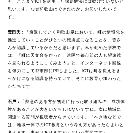
も、ここまで
ICT
を活用した課題解決には動けていないと
思います。なぜ和歌山はできたのか、お伺いしたいで
す」
豊田氏：
「衰退していく和歌山県において、町の情報化を
推進していくことがひとつの転換点になることを、皆さ
んが認識しているからだと思います。私が勤めた学校で
は、『町に天文台を作った、遠隔で都市部の人も望遠鏡
を見られるようにしてみよう』と、インターネット回線
を強力にして都市部に
PR
しました。
ICT
は町を変えるき
っかけになる認識を持っていて、そこに教育が加わった
かたちです」
石戸：
「熱意のある方が初期に行った取り組みの、成功体
験があることが大きいかもしれないですね。次は地域に
関連する質問が視聴者からきています。『へき地などで
は、地域一体での
ICT
教育という考え方があったらよいと
考えます。事例はありますか』という質問です」