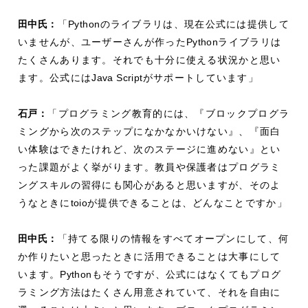
田中氏：
「
Python
のライブラリは、現在公式には提供して
いませんが、ユーザーさんが作った
Python
ライブラリは
たくさんあります。それでも十分に使える状況かと思い
ます。公式には
Java Script
がサポートしています」
石戸：
「プログラミング教育的には、『ブロックプログラ
ミングから次のステップになかなかいけない』、『面白
い体験はできたけれど、次のステージに進めない』とい
った課題がよく挙がります。教員や保護者はプログラミ
ングスキルの習得にも関心があると思いますが、そのよ
うなときに
toio
が提供できることは、どんなことですか」
田中氏：
「持てる限りの情報をすべてオープンにして、何
か作りたいと思ったときに活用できることは大事にして
います。
Python
もそうですが、公式にはなくてもプログ
ラミング方法はたくさん用意されていて、それを自由に