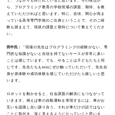
て、つながりも持たれていると思います。その視点か
ら、プログラミング教育の学校現場の課題、期待、を教
えていただければと思います。特に、近頃、関心が高ま
っている高等専門学校のご出身ということで、そのご経
験も踏まえて、現状の課題と期待について教えてくださ
い」
田中氏：
「現場の先生はプログラミングの経験がない、専
門的な知識がないと自信を持てないケースが非常に多い
ことは感じています。でも、やることは子どもたちと同
じです。先生たちも
toio
にぜひ触っていただいて、先生自
身が原体験や成功体験を感じていただけたら嬉しいと思
います。
ロボットを動かせると、社会課題の解決にもつながって
いきます。例えば車の自動運転を実現するには、車がお
互いを認識し合い譲り合う、それが車だけの話ではない
ことに気付き、深く見えるようになっていくと思いま