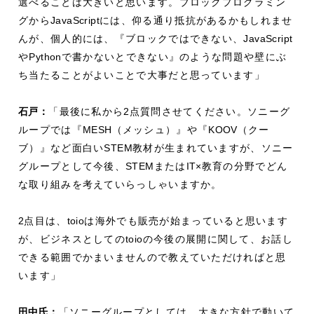
選べることは大きいと思います。ブロックプログラミン
グから
JavaScript
には、仰る通り抵抗があるかもしれませ
んが、個人的には、『ブロックではできない、
JavaScript
や
Python
で書かないとできない』のような問題や壁にぶ
ち当たることがよいことで大事だと思っています」
石戸：
「最後に私から
2
点質問させてください。ソニーグ
ループでは『
MESH
（メッシュ）』や『
KOOV
（クー
ブ）』など面白い
STEM
教材が生まれていますが、ソニー
グループとして今後、
STEM
または
IT×
教育の分野でどん
な取り組みを考えていらっしゃいますか。
2
点目は、
toio
は海外でも販売が始まっていると思います
が、ビジネスとしての
toio
の今後の展開に関して、お話し
できる範囲でかまいませんので教えていただければと思
います」
田中氏：
「ソニーグループとしては、大きな方針で動いて