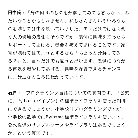
田中氏：
「身の回りのものを分解してみても怒らない、み
たいなことかもしれません。私もさんざんいろいろなも
のを壊しては中を覗いていました。モノだけではなく働
く人の現場の裏側もそうですが、裏側に興味を持ったら
サポートしてあげる、機会を与えてあげることです。家
電が壊れて捨てようとするなら『ちょっと分解してみ
る？』と、言うだけでも違うと思います。裏側につなが
る体験を増やしてあげる。興味を深堀できるチャンス
は、身近なところに転がっています」
石戸：
「プログラミング言語についての質問です。『公式
に、
Python
（パイソン）の標準ライブラリを使った制御
はできるでしょうか。小学校はプログラミングですが、
中学校の数学では
Python
の標準ライブラリを使います。
公式提供のサンプルソースやライブラリはあるでしょう
か』という質問です」