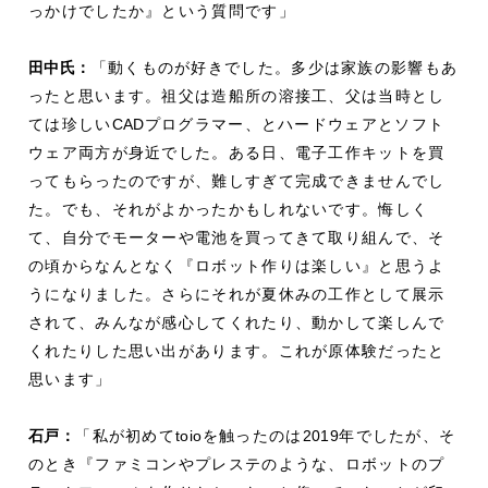
っかけでしたか』という質問です」
田中氏：
「動くものが好きでした。多少は家族の影響もあ
ったと思います。祖父は造船所の溶接工、父は当時とし
ては珍しい
CAD
プログラマー、とハードウェアとソフト
ウェア両方が身近でした。ある日、電子工作キットを買
ってもらったのですが、難しすぎて完成できませんでし
た。でも、それがよかったかもしれないです。悔しく
て、自分でモーターや電池を買ってきて取り組んで、そ
の頃からなんとなく『ロボット作りは楽しい』と思うよ
うになりました。さらにそれが夏休みの工作として展示
されて、みんなが感心してくれたり、動かして楽しんで
くれたりした思い出があります。これが原体験だったと
思います」
石戸：
「私が初めて
toio
を触ったのは
2019
年でしたが、そ
のとき『ファミコンやプレステのような、ロボットのプ