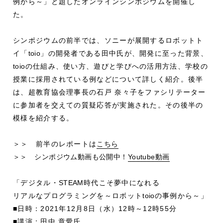
例から～」と題したオンラインシンポジウムを開催し
た。
シンポジウムの前半では、ソニーが展開するロボットト
イ「
toio
」の開発者である田中氏が、開発に至った背景、
toio
の仕組み、使い方、遊びと学びへの活用方法、学校の
授業に採用されている例などについて詳しく紹介。後半
は、超教育協会理事長の石戸 奈々子をファシリテーター
に参加者を交えての質疑応答が実施された。その後半の
模様を紹介する。
＞＞ 前半のレポートは
こちら
＞＞ シンポジウム動画も公開中！
Youtube動画
「デジタル・
STEAM
時代こそ夢中になれる
リアルなプログラミングを～ロボット
toio
の事例から～」
■日時：2021年12月8日（水）12時～12時55分
■講演：田中 章愛氏