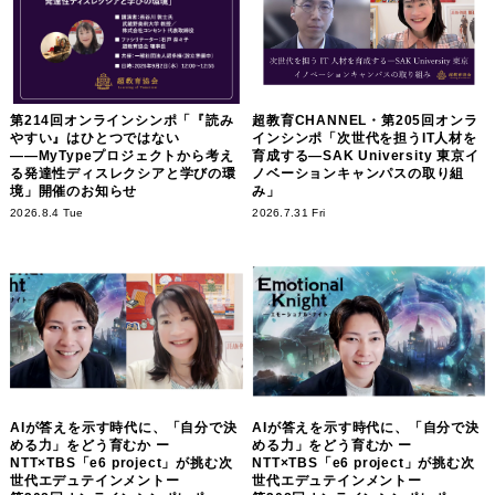
第214回オンラインシンポ「『読み
超教育CHANNEL・第205回オンラ
やすい』はひとつではない
インシンポ「次世代を担うIT人材を
――MyTypeプロジェクトから考え
育成する―SAK University 東京イ
る発達性ディスレクシアと学びの環
ノベーションキャンパスの取り組
境」開催のお知らせ
み」
2026.8.4 Tue
2026.7.31 Fri
AIが答えを示す時代に、「自分で決
AIが答えを示す時代に、「自分で決
める力」をどう育むか ー
める力」をどう育むか ー
NTT×TBS「e6 project」が挑む次
NTT×TBS「e6 project」が挑む次
世代エデュテインメントー
世代エデュテインメントー