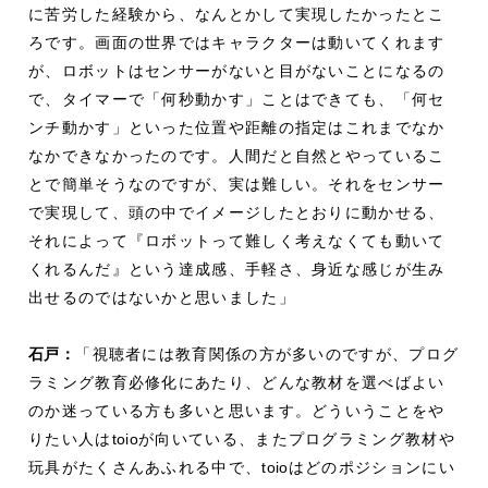
に苦労した経験から、なんとかして実現したかったとこ
ろです。画面の世界ではキャラクターは動いてくれます
が、ロボットはセンサーがないと目がないことになるの
で、タイマーで「何秒動かす」ことはできても、「何セ
ンチ動かす」といった位置や距離の指定はこれまでなか
なかできなかったのです。人間だと自然とやっているこ
とで簡単そうなのですが、実は難しい。それをセンサー
で実現して、頭の中でイメージしたとおりに動かせる、
それによって『ロボットって難しく考えなくても動いて
くれるんだ』という達成感、手軽さ、身近な感じが生み
出せるのではないかと思いました」
石戸：
「視聴者には教育関係の方が多いのですが、プログ
ラミング教育必修化にあたり、どんな教材を選べばよい
のか迷っている方も多いと思います。どういうことをや
りたい人は
toio
が向いている、またプログラミング教材や
玩具がたくさんあふれる中で、
toio
はどのポジションにい