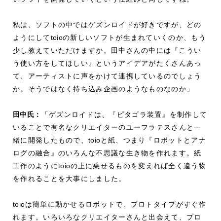
私は、ソフトの中ではゲズンロイドが好きですが、どの
ようにして
toio
の新しいソフトが生まれていくのか、もう
少し教えていただけますか。田中さんの中には『こうい
う使い方をしてほしい』というアイデアがたくさんあっ
て、アーティストに声をかけて連携しているのでしょう
か。そうではなく持ち込み企画のようなものなのか」
田中氏：
「ゲズンロイドは、『ピタゴラ装置』を制作して
いることで有名なクリエイターのユーフラテスさんと一
緒に開発したもので、
toio
と紙、つまり『ロボットとアナ
ログの融合』のいろんな不思議な生き物を作れます。紙
工作のように
toio
の上に乗せるものを変えれば全く違う物
を作れることを大事にしました。
toio
は簡単に動かせるロボットで、プロトタイプがすぐ作
れます。いろいろなクリエイターさんと出会えて、プロ