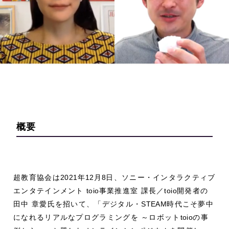
概要
超教育協会は
2021
年
12
月
8
日、ソニー・インタラクティブ
エンタテインメント
toio
事業推進室 課長／
toio
開発者の
田中 章愛氏を招いて、「デジタル・
STEAM
時代こそ夢中
になれるリアルなプログラミングを ～ロボット
toio
の事