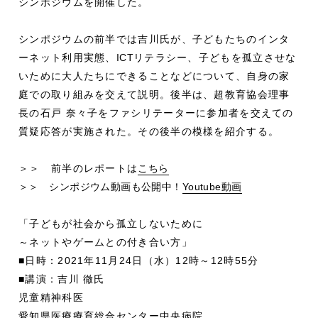
シンポジウムを開催した。
シンポジウムの前半では吉川氏が、子どもたちのインタ
ーネット利用実態、
ICT
リテラシー、子どもを孤立させな
いために大人たちにできることなどについて、自身の家
庭での取り組みを交えて説明。後半は、超教育協会理事
長の石戸 奈々子をファシリテーターに参加者を交えての
質疑応答が実施された。その後半の模様を紹介する。
＞＞ 前半のレポートは
こちら
＞＞ シンポジウム動画も公開中！
Youtube動画
「子どもが社会から孤立しないために
～ネットやゲームとの付き合い方」
■日時：2021年11月24日（水）12時～12時55分
■講演：吉川 徹氏
児童精神科医
愛知県医療療育総合センター中央病院