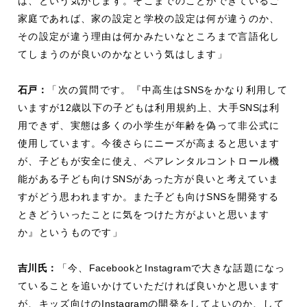
は、という気がします。そこまでのことができているご
家庭であれば、家の設定と学校の設定は何が違うのか、
その設定が違う理由は何かみたいなところまで言語化し
てしまうのが良いのかなという気はします」
石戸：
「次の質問です。『中高生は
SNS
をかなり利用して
いますが
12
歳以下の子どもは利用規約上、大手
SNS
は利
用できず、実態は多くの小学生が年齢を偽って非公式に
使用しています。今後さらにニーズが高まると思います
が、子どもが安全に使え、ペアレンタルコントロール機
能がある子ども向け
SNS
があった方が良いと考えていま
すがどう思われますか。また子ども向け
SNS
を開発する
ときどういったことに気をつけた方がよいと思います
か』というものです」
吉川氏：
「今、
Facebook
と
Instagram
で大きな話題になっ
ていることを追いかけていただければ良いかと思います
が、キッズ向けの
Instagram
の開発をしてよいのか、して