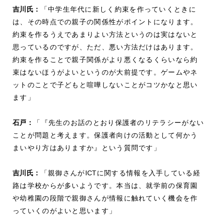
吉川氏：
「中学生年代に新しく約束を作っていくときに
は、その時点での親子の関係性がポイントになります。
約束を作るうえであまりよい方法というのは実はないと
思っているのですが、ただ、悪い方法だけはあります。
約束を作ることで親子関係がより悪くなるくらいなら約
束はないほうがよいというのが大前提です。ゲームやネ
ットのことで子どもと喧嘩しないことがコツかなと思い
ます」
石戸：
「『先生のお話のとおり保護者のリテラシーがない
ことが問題と考えます。保護者向けの活動として何かう
まいやり方はありますか』という質問です」
吉川氏：
「親御さんが
ICT
に関する情報を入手している経
路は学校からが多いようです。本当は、就学前の保育園
や幼稚園の段階で親御さんが情報に触れていく機会を作
っていくのがよいと思います」