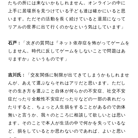
たちの所には来ないかもしれません。オンラインの中に
上手に居場所を見つけている子ども達は確かにいると思
います。ただその活動を長く続けていると退屈になって
リアルの世界に出て行くのかなという気はしています」
石戸：
「次ぎの質問は『ネット依存症を怖がってゲームを
しません。時代に反してゲームをしないことで問題はあ
りますか』というものです」
吉川氏：
「交友関係に制限が出てきてしまうかもしれませ
んが、あえて選ぶならそれはアリだと思います。ただし
その生き方を選ぶこと自体が何らかの不安症、社交不安
症だったり全般性不安症だったりなどの一部の表れだっ
たりすると、ちょっと人生損をすることがあるので勿体
無いと言うか、我々のところに相談して欲しいとは思い
ます。そのことで本人が生活の中で何かを失っているな
ど、損をしているとか思わないのであれば、よいと思い