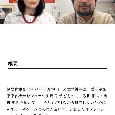
概要
超教育協会は
2021
年
11
月
24
日、児童精神科医・愛知県医
療療育総合センター中央病院 子どものこころ科 部長の吉
川 徹氏を招いて、「子どもが社会から孤立しないために
～ネットやゲームとの付き合い方」と題したオンライン