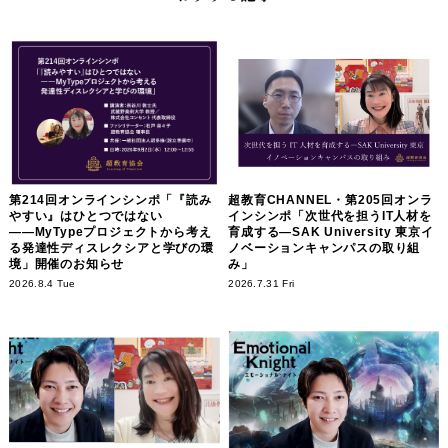
第214回オンラインシンポ「『読み
超教育CHANNEL・第205回オンラ
やすい』はひとつではない
インシンポ「次世代を担うIT人材を
――MyTypeプロジェクトから考え
育成する―SAK University 東京イ
る発達性ディスレクシアと学びの環
ノベーションキャンパスの取り組
境」開催のお知らせ
み」
2026.8.4 Tue
2026.7.31 Fri