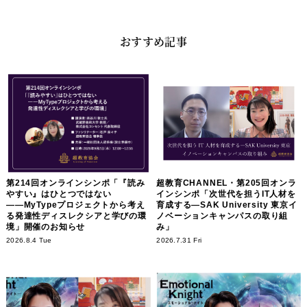
おすすめ記事
第214回オンラインシンポ「『読み
超教育CHANNEL・第205回オンラ
やすい』はひとつではない
インシンポ「次世代を担うIT人材を
――MyTypeプロジェクトから考え
育成する―SAK University 東京イ
る発達性ディスレクシアと学びの環
ノベーションキャンパスの取り組
境」開催のお知らせ
み」
2026.8.4 Tue
2026.7.31 Fri