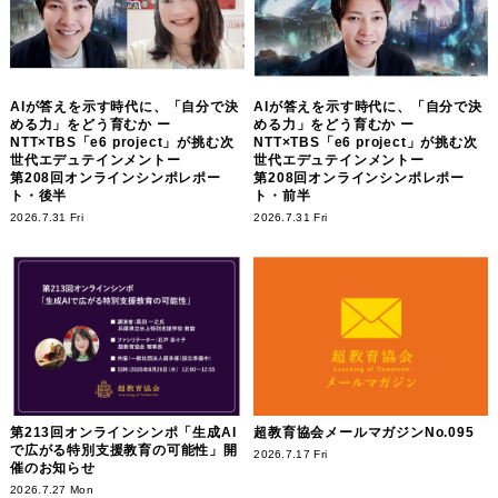
AIが答えを示す時代に、「自分で決
AIが答えを示す時代に、「自分で決
める力」をどう育むか ー
める力」をどう育むか ー
NTT×TBS「e6 project」が挑む次
NTT×TBS「e6 project」が挑む次
世代エデュテインメントー
世代エデュテインメントー
第208回オンラインシンポレポー
第208回オンラインシンポレポー
ト・後半
ト・前半
2026.7.31 Fri
2026.7.31 Fri
第213回オンラインシンポ「生成AI
超教育協会メールマガジンNo.095
で広がる特別支援教育の可能性」開
2026.7.17 Fri
催のお知らせ
2026.7.27 Mon