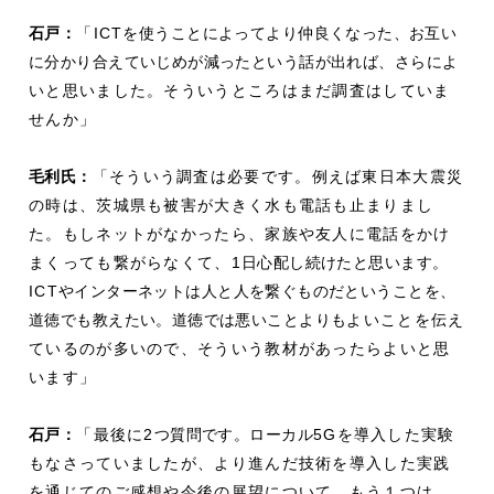
石戸：
「ICT
を使うことによってより仲良くなった、お互い
に分かり合えていじめが減ったという話が出れば、さらに
よ
いと思いました。そういうところはまだ調査はしていま
せんか」
毛利
氏：
「そういう調査は必要です。例えば東日本大震災
の時は、茨城県も被害が大きく水も電話も止まりまし
た。もしネットがなかったら、家族や友人に電話をかけ
まくっても繋がらなくて、1
日心配し続けたと思います。
ICT
やインターネットは人と人を繋ぐものだということを、
道徳でも教えたい。道徳では悪いことよりも
よいことを伝え
ているのが多いので、そういう教材があったらよいと思
います」
石戸：
「最後に2
つ質問です。ローカル
5Gを導入した実験
もなさっていましたが、より進んだ技術を導入した実践
を通じてのご感想や今後の展望について。もう１つは、