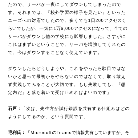
たので、サーバが一夜にしてダウンしてしまったので
す。それまでは、『校外学習の様子を見たい』といった
ニーズへの対応でしたので、多くても1
日
200
アクセスく
らいでしたが
、一気に1
万
6,000
アクセスになって、全
ての
サーバがダウンし他の学校にも影響しました。さすがに
これはまずいということで、サーバを増強してくれたの
で、今はダウンすることなく使えています。
ダウンしたらどうしようや、これをやったら駄目ではな
いかと思って最初からやらないのではなくて、取り敢え
ず実践してみることが大切です。もし失敗しても、『想
定内だ』と落ち着いて受け止めればよいのです」
石戸：
「次は、先生方が試行錯誤を共有する仕組みはどの
ようにしてるのか、という質問です」
毛利
氏：
「MicrosoftのTeams
で情報共有していますが、そ