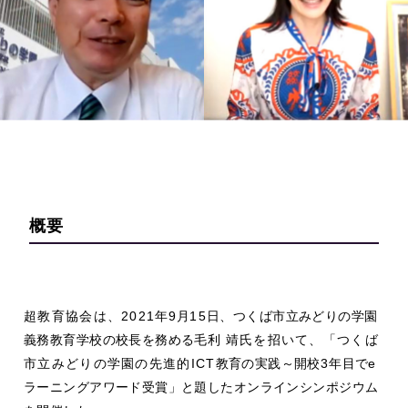
概要
超教育協会は、2021
年
9
月
15
日、つくば市立みどりの学園
義務教育学校の校長を務める毛利
靖氏を招いて、「つくば
市立みどりの学園の先進的ICT
教育の実践～開校
3
年目で
e
ラーニングアワード受賞」と題したオンラインシンポジウム