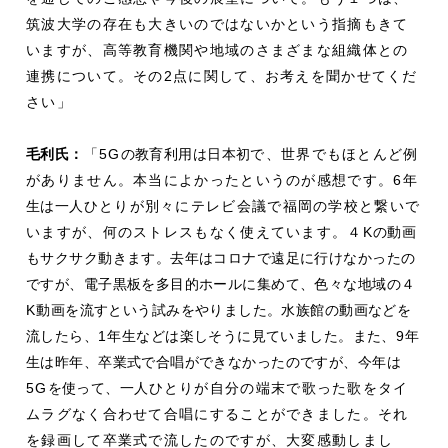
筑波大学の存在も大きいのではないかという指摘もきて
いますが、高等教育機関や地域のさまざまな組織体との
連携について。その2点に関して、お考えを聞かせてくだ
さい」
毛利
氏：
「5G
の教育利用は日本初
で、世界でもほとんど例
がありません。本当によかったというのが感想です。6
年
生は一人
ひとりが別々にテレビ会議で福岡の学校と繋いで
いますが、何のストレスもなく使えています。４K
の動画
もサクサク動きます。去年はコロナで遠足に行けなかったの
ですが、電子黒板を多目的ホールに集めて、色々な地域の４
K
動画を流すという試みをやりました。水族館の動画などを
流したら、
1
年生などは楽しそうに見ていました。また、
9
年
生は昨年、卒業式で合唱ができなかったのですが、今年は
5G
を使って、一人
ひとりが自分の端末で歌った歌をタイ
ムラグなく合わせて合唱にすることができました。それ
を録画して卒業式で流したのですが、大変感動しまし