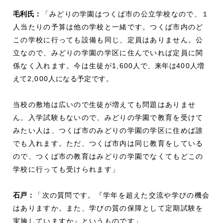
毛利
氏：
「みどりの学園はつくば市の公立学校なので、１
人当たりの予算は他の学校と一緒です。つくば市内のど
この学校に行っても設備も同じ、定員はありません。公
立なので、みどりの学園の学区に住んでいれば定員に関
係なく入れます。今は生徒が1,600
人で、来年は
400
人増
えて
2,000
人になる予定です。
当校の敷地は広いので生徒が増えても問題はありませ
ん。入学試験もないので、みどりの学園で教育を受けて
みたい人は、つくば市のみどりの学園の学区に住めば誰
でも入れます。ただ、つくば市内は同じ教育をしている
ので、つくば市の教育はみどりの学園でなくてもどこの
学校に行っても受けられます」
石戸：
「次の質問です。『学年を超えた交流や学びの機会
はありますか。また、学びの質の保障として定期試験を
実施していますか』というものです」