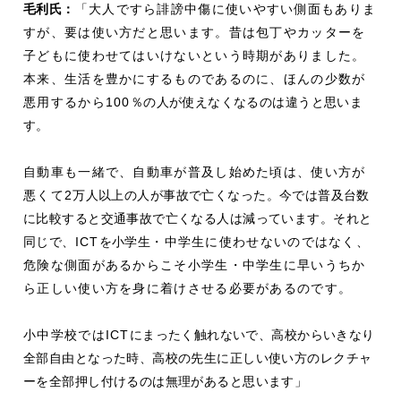
毛利
氏：
「大人ですら誹謗中傷に使いやすい側面もありま
すが、要は使い方だと思います。昔は包丁やカッターを
子どもに使わせてはいけないという時期がありました。
本来、生活を豊かにするものであるのに、ほんの少数が
悪用するから100
％の人が使えなくなるのは違うと思いま
す。
自動車も一緒で、自動車が普及し始めた頃は、使い方が
悪くて2
万人以上の人が事故で亡くなった。今では普及台数
に比較すると交通事故で亡くなる人は減っています。それと
同じで、
ICT
を小学生
・中学生に使わせないのではなく、
危険な側面があるからこそ小学生・中学生に早いうちか
ら正しい使い方を身に着けさせる必要があるのです。
小中学校ではICT
にまったく触れないで、高校からいきなり
全部自由となった時、高校の先生に正しい使い方のレクチャ
ーを全部押し付けるのは無理があると思います」