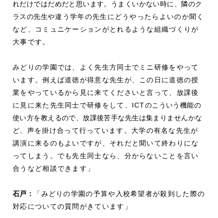
れだけではだめだと思います。うまくいかない時に、隣のク
ラスの先生
や違う学年の先生にどうやったらよいのか聞く
など、コミュニケーションがとれるような組織づくりが
大事です。
みどりの学園では、よく先生方同士でミニ研修をやって
います。例えば道徳が得意な先生が、この日に道徳の授
業をやっているから見に来てくださいと言って、放課後
に見に来た先生同士で研修をして、ICT
のこういう機能の
使い方を教えるので、放課後苦手な先生は集まりませんかな
ど
、声を掛け合って行っています。大学の有名な先生が
講演に来るのもよいですが、それだと聞いて終わりにな
ってしまう。でも先生同士なら、分からないことを言い
合うなど相談できます」
石戸：
「みどりの学園の予算や入校希望者が殺到した際の
対応についての質問がきています」