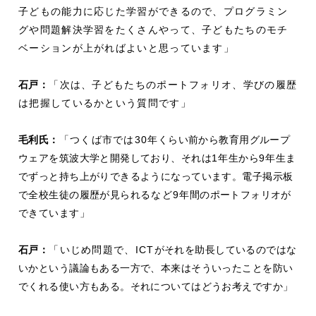
子どもの能力に応じた学習ができるので、プログラミン
グや問題解決学習をたくさんやって、子どもたちのモチ
ベーションが上がればよいと思っています」
石戸：
「次は、子どもたちのポートフォリオ、学びの履歴
は把握しているかという質問です」
毛利
氏：
「つくば市では30
年くらい前から教育用グループ
ウェアを筑波大学と開発しており、それは
1
年生から
9
年生ま
でずっと持ち上がりできるようになっています。電子掲示板
で全校生徒の履歴が見られ
るなど9
年間のポートフォリオが
できています」
石戸：
「いじめ問題で、ICT
がそれを助長しているのではな
いかという議論もある一方で、本来はそういったことを防い
でくれる使い方もある。それについてはどうお考えですか」