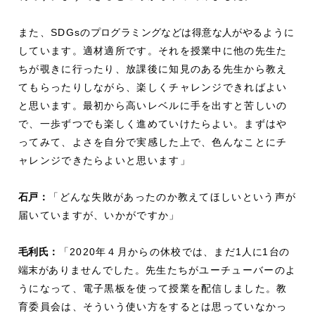
また、SDGs
のプログラミングなどは得意な人がやる
ように
しています。適材適所です。それを授業中に他の先生た
ちが覗きに行ったり、放課後に知見のある先生から教え
てもらったりしながら、楽しくチャレンジできればよい
と思います。最初から高いレベルに手を出すと苦しいの
で、一歩ずつでも楽しく進めていけたらよい。まずはや
ってみて、よさを自分で実感した上で、色んなことにチ
ャレンジできたらよいと思います」
石戸：
「どんな失敗があったのか教えてほしいという声が
届いていますが、いかがですか」
毛利
氏：
「2020年４月からの休校では、まだ1
人に
1
台の
端末が
ありませんでした。先生たちがユーチューバーのよ
うになって、電子黒板を使って授業を配信しました。教
育委員会は、そういう使い方をするとは思っていなかっ