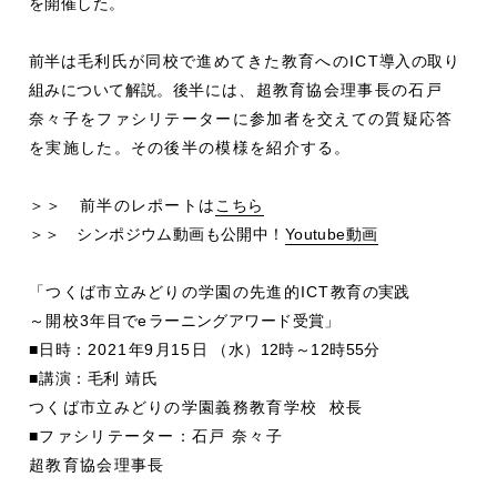
を開催した。
前半
は毛利氏が同校で進めてきた教育へのICT
導入の取り
組みについて解説。後半
には、超教育協会理事長の石戸
奈々子をファシリテーターに参加者を交えての質疑応答
を実施した。その後半の模様を紹介する。
＞＞ 前半のレポートは
こちら
＞＞ シンポジウム動画も公開中！
Youtube動画
「つくば市立みどりの学園の先進的ICT
教育の実践
～開校3
年目で
e
ラーニングアワード受賞
」
■
日時：
2021
年
9
月
15
日 （水）12時～12時55分
■
講演：毛利
靖氏
つくば市立みどりの学園義務教育学校 校長
■ファシリテーター：石戸 奈々子
超教育協会理事長