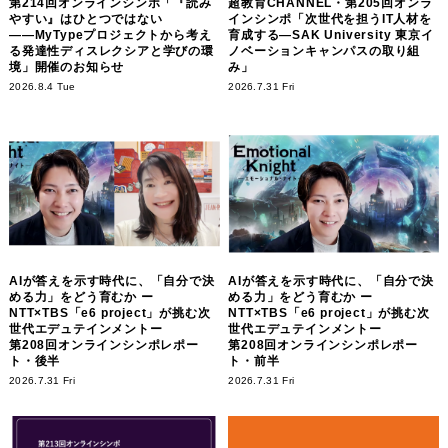
第214回オンラインシンポ「『読み
超教育CHANNEL・第205回オンラ
やすい』はひとつではない
インシンポ「次世代を担うIT人材を
――MyTypeプロジェクトから考え
育成する―SAK University 東京イ
る発達性ディスレクシアと学びの環
ノベーションキャンパスの取り組
境」開催のお知らせ
み」
2026.8.4 Tue
2026.7.31 Fri
AIが答えを示す時代に、「自分で決
AIが答えを示す時代に、「自分で決
める力」をどう育むか ー
める力」をどう育むか ー
NTT×TBS「e6 project」が挑む次
NTT×TBS「e6 project」が挑む次
世代エデュテインメントー
世代エデュテインメントー
第208回オンラインシンポレポー
第208回オンラインシンポレポー
ト・後半
ト・前半
2026.7.31 Fri
2026.7.31 Fri