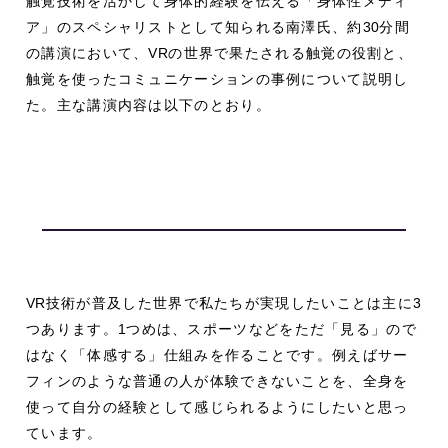
触覚技術を活かして身体的経験を伝える「身体性メディ
ア」のスペシャリストとして知られる南澤氏、約
30
分間
の講演において、
VR
の世界で果たされる触覚の役割と、
触覚を使ったコミュニケーションの事例について説明し
た。主な講演内容は以下のとおり。
VR
技術が普及した世界で私たちが実現したいことは主に
3
つあります。
1
つめは、スポーツなどをただ「見る」ので
はなく「体感する」仕組みを作ることです。例えばサー
フィンのような普通の人が体験できないことを、全身を
使って自分の経験として感じられるようにしたいと思っ
ています。