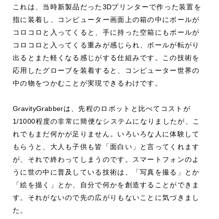
これは、当時新製品だった
3D
プリンターで作った装置を
指に装着し、コンピューター画面上の箱の中にボールが
コロコロと入ってくると、手に持った空箱にもボールが
コロコロと入ってくる重みが感じられ、ボールが転がり
出るとまた軽くなる感じがする仕組みです。この技術を
応用したグローブを装着すると、コンピューター世界の
中の物をつかむことが実現できるわけです。
GravityGrabber
は、先程のロボットと比べてコストが
1/1000
程度の非常に簡便なシステムになりましたが、こ
れでもまだ何かが足りません。いろいろな人に体験して
もらうと、大人も子供も皆「面白い」と言ってくれます
が、それで終わってしまうのです。スマートフォンのよ
うに世の中に普及している技術は、「写真を撮る」とか
「絵を描く」とか、自分で何かを創造することができま
す。それがないので先の広がりもないことに気づきまし
た。