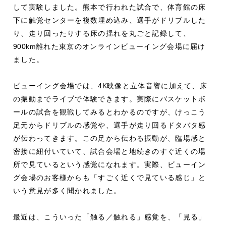
して実験しました。熊本で行われた試合で、体育館の床
下に触覚センターを複数埋め込み、選手がドリブルした
り、走り回ったりする床の揺れを丸ごと記録して、
900km
離れた東京のオンラインビューイング会場に届け
ました。
ビューイング会場では、
4K
映像と立体音響に加えて、床
の振動までライブで体験できます。実際にバスケットボ
ールの試合を観戦してみるとわかるのですが、けっこう
足元からドリブルの感覚や、選手が走り回るドタバタ感
が伝わってきます。この足から伝わる振動が、臨場感と
密接に紐付いていて、試合会場と地続きのすぐ近くの場
所で見ているという感覚になれます。実際、ビューイン
グ会場のお客様からも「すごく近くで見ている感じ」と
いう意見が多く聞かれました。
最近は、こういった「触る／触れる」感覚を、「見る」