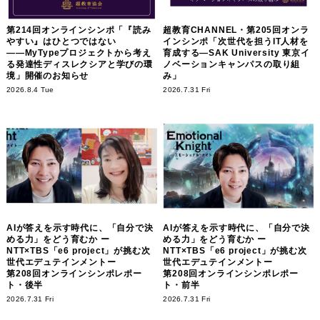
第214回オンラインシンポ「『読み
超教育CHANNEL・第205回オンラ
やすい』はひとつではない
インシンポ「次世代を担うIT人材を
――MyTypeプロジェクトから考え
育成する―SAK University 東京イ
る発達性ディスレクシアと学びの環
ノベーションキャンパスの取り組
境」開催のお知らせ
み」
2026.8.4 Tue
2026.7.31 Fri
AIが答えを示す時代に、「自分で決
AIが答えを示す時代に、「自分で決
める力」をどう育むか ー
める力」をどう育むか ー
NTT×TBS「e6 project」が挑む次
NTT×TBS「e6 project」が挑む次
世代エデュテインメントー
世代エデュテインメントー
第208回オンラインシンポレポー
第208回オンラインシンポレポー
ト・後半
ト・前半
2026.7.31 Fri
2026.7.31 Fri