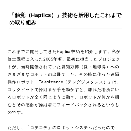
「触覚（
Haptics
）」技術を活用した
これまで
の取り組み
これまでに開発してきた
Haptics
技術を紹介します。私が
修士課程に入った
2005
年頃、最初に担当したプロジェク
トが、当時開催されていた愛知万博（愛・地球博）への
さまざまなロボットの出展でした。その時に作った遠隔
操作ロボット「
Telexistence
（テレグジスタンス）」は、
コックピットで操縦者が手を動かすと、離れた場所にい
るロボットが全く同じように動き、ロボットが何かを掴
むとその感触が操縦者にフィードバックされるというも
のです。
ただし、「コテコテ」のロボットシステムだったので、