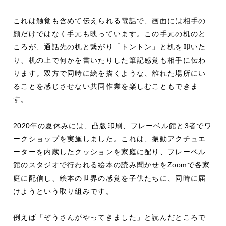
これは触覚も含めて伝えられる電話で、画面には相手の
顔だけではなく手元も映っています。この手元の机のと
ころが、通話先の机と繋がり「トントン」と机を叩いた
り、机の上で何かを書いたりした筆記感覚も相手に伝わ
ります。双方で同時に絵を描くような、離れた場所にい
ることを感じさせない共同作業を楽しむこともできま
す。
2020
年の夏休みには、凸版印刷、フレーベル館と
3
者でワ
ークショップを実施しました。これは、振動アクチュエ
ーターを内蔵したクッションを家庭に配り、フレーベル
館のスタジオで行われる絵本の読み聞かせを
Zoom
で各家
庭に配信し、絵本の世界の感覚を子供たちに、同時に届
けようという取り組みです。
例えば「ぞうさんがやってきました」と読んだところで