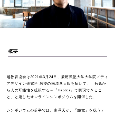
概要
超教育協会は
2021
年
3
月
24
日、慶應義塾大学大学院メディ
アデザイン研究科 教授の南澤孝太氏を招いて、「触覚か
ら人の可能性を拡張する～『
Haptics
』で実現できるこ
と」と題したオンラインシンポジウムを開催した。
シンポジウムの前半では、南澤氏が、「触覚」を扱うテ