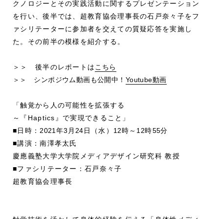
クノロジーとその実践活動に関するプレゼンテーション
を行い、後半では、超教育協会理事長の石戸奈々子をフ
ァシリテーターに参加者を交えての質疑応答を実施し
た。その前半の模様を紹介する。
＞＞ 後半のレポートは
こちら
＞＞ シンポジウム動画も公開中！
Youtube動画
「触覚から人の可能性を拡張する
～『Haptics』で実現できること」
■日時：
2021
年
3
月
24
日（水）
12
時～
12
時
55
分
■講演：南澤孝太氏
慶應義塾大学大学院メディアデザイン研究科 教授
■ファシリテーター：石戸奈々子
超教育協会理事長