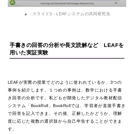
▲ スライド3・LEAFシステムの共同研究先
手書きの回答の分析や長文読解など
LEAF
を
用いた実証実験
LEAF
が実際の授業でどのように使われているか、
3
つの
事例を紹介します。１つめの事例は、数学における手書
き回答の分析です。私どもが開発したデジタル教材配信
システム「
BookRoll
」
BookRoll
では、学習者が直接手書き
で回答を記入できま。その後、正解したかどうか、理解
度に応じた複数の選択肢から自己申告することができま
す。