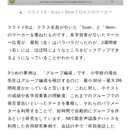
▲ スライド8・Scan＋Skimプロセスのマーカー
スライド8は、クラス全員が引いた「
Scan
」と「
Skim
」
のマーカーを重ねたものです。各学習者が引いたマーカ
ー位置が、最初（左）はバラバラだったのが、
2
週間後
（右）には、ほぼ同じようなところをピックアップでき
るようになっていることがわかります。
3
つめの事例は、「グループ編成」です。小学校の場合、
先生はグループ編成を検討するのに、最小
30
分～最大
2
時
間程度かかっていると言います。これに対し、小テスト
の成績や各学習要素の理解度、これまでのグループでの
発言度合いといったデータを蓄積し、それらのパラメー
ターを利用することで、短時間で自動的にグループを作
るという研究をしています。
NEC
製音声認識デバイスを
利用した共同研究事例で、会話の中で「何回発話した