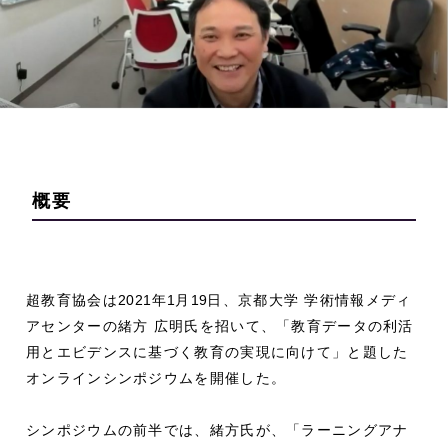
概要
超教育協会は
2021
年
1
月
19
日、京都大学 学術情報メディ
アセンターの緒方 広明氏を招いて、「教育データの利活
用とエビデンスに基づく教育の実現に向けて」と題した
オンラインシンポジウムを開催した。
シンポジウムの前半では、緒方氏が、「ラーニングアナ