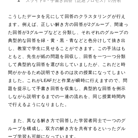
▲ スライド5・手書き回答（記述プロセス）の分析
こうしたデータを元にして回答のクラスタリングが行え
ます。例えば、正しい解き方の回答が
2
グループ、間違っ
た回答が
3
グループなどと分類し、それぞれのグループの
典型的な回答を緑・黄・黒・青などと色分けして抜き出
し、教室で学生に見せることができます。この手法はも
ともと、先生が紙の問題を回収し、回答を一つ一つ分類
して典型的な回答を選び出していましたが、これだと時
間がかかるため説明できるのは次の授業になってしまい
ました。これが
LEAF
だと作業が瞬時に行えますので、問
題を提示して手書き回答を収集し、典型的な回答を例示
しながら説明するまでの一連の流れを、同じ授業時間内
で行えるようになりました。
また、異なる解き方で回答した学習者同士で一つのグ
ループを構成し、双方の解き方を共有するといったグル
ープ学習も可能になっています。