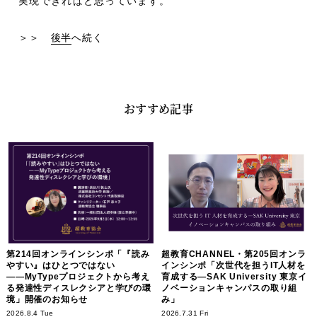
実現できればと思っています。
＞＞
後半
へ続く
おすすめ記事
第214回オンラインシンポ「『読み
超教育CHANNEL・第205回オンラ
やすい』はひとつではない
インシンポ「次世代を担うIT人材を
――MyTypeプロジェクトから考え
育成する―SAK University 東京イ
る発達性ディスレクシアと学びの環
ノベーションキャンパスの取り組
境」開催のお知らせ
み」
2026.8.4 Tue
2026.7.31 Fri