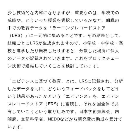
少し技術的な内容になりますが、重要なのは、学校での
成績や、どういった授業を選択しているかなど、組織の
中での教育データを「ラーニングレコードストア
（
LRS
）」に一元的に集めることです。その結果として、
組織ごとに
LRS
が生成されますので、小学校・中学校・高
校と進学したり転校したりすると、分散した場所に個人
のデータが記録されていきます。これをブロックチェー
ン技術で連結していくことを検討しています。
「エビデンスに基づく教育」とは、
LRS
に記録され、分析
したデータを元に、どういうフィードバックをしてどう
いう効果があったかという「エビデンス」を、エビデン
スレコードストア（
ERS
）に蓄積し、それを国全体で共
有していこうという取り組みです。日本学術振興会、内
閣府、文部科学省、
NEDO
などから研究費の助成を受けて
います。