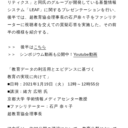
リティクス」と同氏のグループが開発している基盤情報
システム「
LEAF
」に関するプレゼンテーションを行い、
後半では、超教育協会理事長の石戸奈々子をファシリテ
ーターに視聴者を交えての質疑応答を実施した。その前
半の模様を紹介する。
＞＞ 後半は
こちら
＞＞ シンポジウム動画も公開中！
Youtube動画
「教育データの利活用とエビデンスに基づく
教育の実現に向けて」
■日時：
2021
年
1
月
19
日（火）
12
時～
12
時
55
分
■講演：緒方 広明 氏
京都大学 学術情報メディアセンター教授
■ファシリテーター：石戸 奈々子
超教育協会理事長