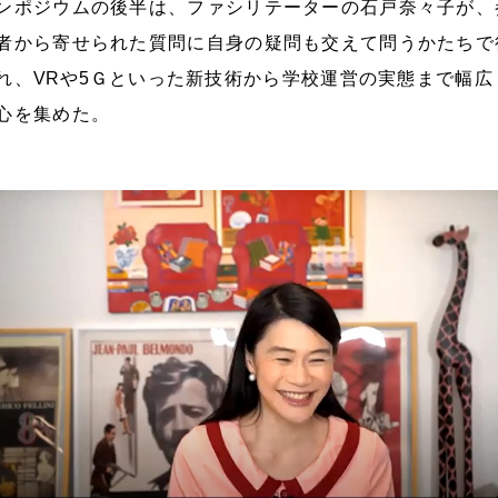
ンポジウムの後半は、ファシリテーターの石戸奈々子が、
者から寄せられた質問に自身の疑問も交えて問うかたちで
れ、
VR
や
5
Ｇといった新技術から学校運営の実態まで幅広
心を集めた。