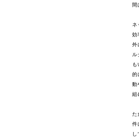
間
ネ
効
外
ル
も
的
動
組
た
件
し