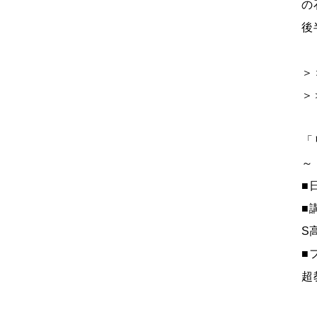
の
後
＞
＞
「
～
■
■
S
■
超