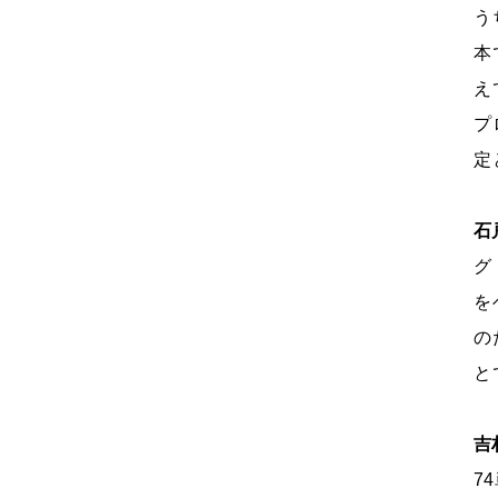
う
本
え
プ
定
石
グ
を
の
と
吉
74