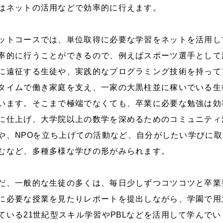
はネットの活用などで効率的に行えます。
ットコースでは、単位取得に必要な学習をネットを活用し
率的に行うことができるので、例えばスポーツ選手として
に遠征する生徒や、実践的なプログラミング技術を持って
タイムで働き家庭を支え、一家の大黒柱並に稼いでいる生
います。そこまで極端でなくても、卒業に必要な勉強は効
に仕上げ、大学院以上の数学を深めるためのコミュニティ
や、
NPO
を立ち上げての活動など、自分がしたい学びに取
むなど、多種多様な学びの形がみられます。
だ、一般的な生徒の多くは、毎日少しずつコツコツと卒業
に必要な授業を見たりレポートを提出しながら、学園で用
ている
21
世紀型スキル学習や
PBL
などを活用して学んでい