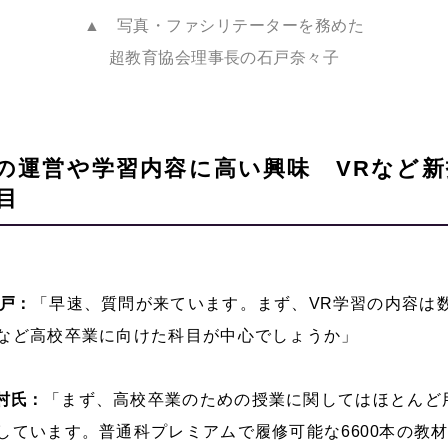
▲ 写真・ファシリテーターを務めた
超教育協会理事長の石戸奈々子
の運営や学習内容に高い興味 VRなど新
目
戸：
「早速、質問が来ています。まず、
VR
学習の内容は
など高校卒業に向けた科目が中心でしょうか」
村氏：
「まず、高校卒業のための授業に関してはほとんど
しています。普通科プレミアムで履修可能な
6600
本の教