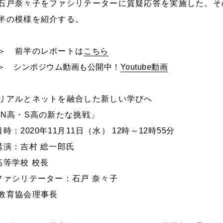
石戸奈々子をファシリテーターに質疑応答を実施した。そ
半の模様を紹介する。
＞ 前半のレポートは
こちら
＞ シンポジウム動画も公開中！
Youtube動画
リアルとネットを融合した新しい学びへ
 N高・S高の新たな挑戦」
日時：
2020
年
11
月
11
日（水）
12
時～
12
時
55
分
講演：吉村 総一郎氏
高等学校 校長
ファシリテーター：石戸 奈々子
教育協会理事長