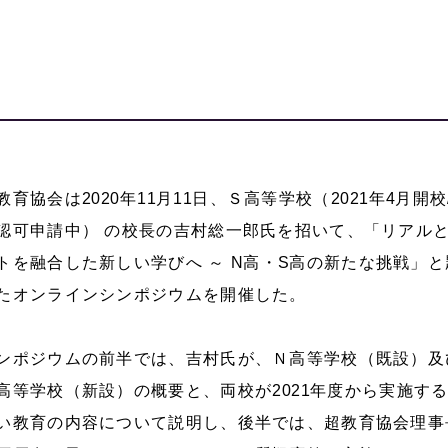
教育協会は
2020
年
11
月
11
日、Ｓ高等学校（
2021
年
4
月開校
認可申請中） の校長の吉村総一郎氏を招いて、「リアル
トを融合した新しい学びへ ～
N
高・
S
高の新たな挑戦」と
たオンラインシンポジウムを開催した。
ンポジウムの前半では、吉村氏が、Ｎ高等学校（既設）及
高等学校（新設）の概要と、両校が
2021
年度から実施す
い教育の内容について説明し、後半では、超教育協会理事