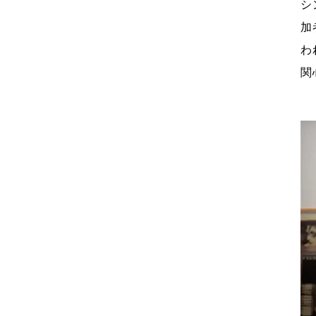
シ
加
わ
関