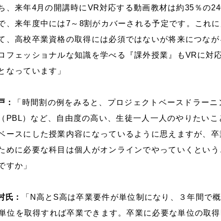
ち、来年
4
月の開講時に
VR
対応する動画教材は約
35
％の
24
で、来年度中には
7
～
8
割がカバーされる予定です。これに
て、高校卒業資格の取得には必須ではないが将来につなが
ロフェッショナルな知識を学べる『課外授業』も
VR
に対
となっています」
戸：
「時間割の例をみると、プロジェクトベースドラーニ
（
PBL
）など、自由度の高い、生徒一人一人のやりたいこ
ベースにした授業内容になっているように思えますが、卒
ために必要な科目は個人がオンラインでやっていくという
ですか」
村氏：
「
N
高と
S
高は卒業要件が単位制になり、３年間で
単位を取得すれば卒業できます。卒業に必要な単位の取得