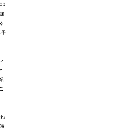
00
加
る
応予
ン
と
業
こ
概ね
時