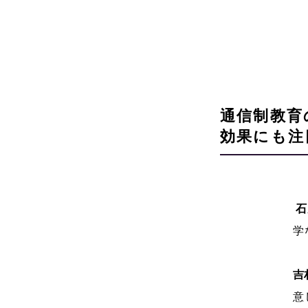
通信制教育
効果にも注
石
学
吉
意