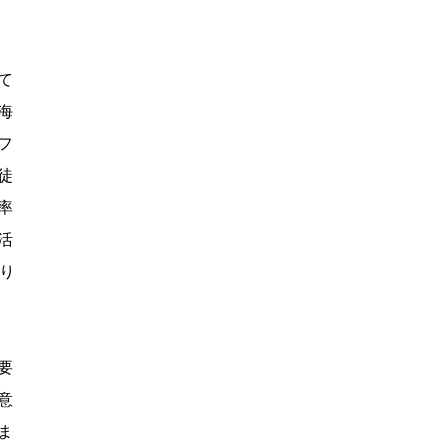
て
海
フ
徒
率
活
り
要
意
ま