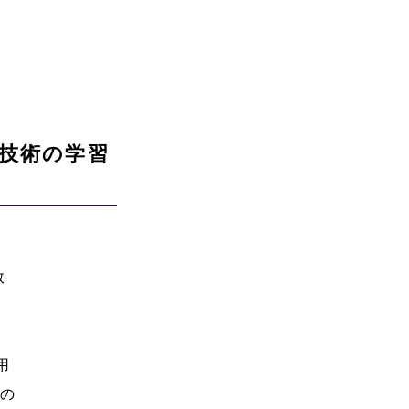
技術の学習
数
用
材の