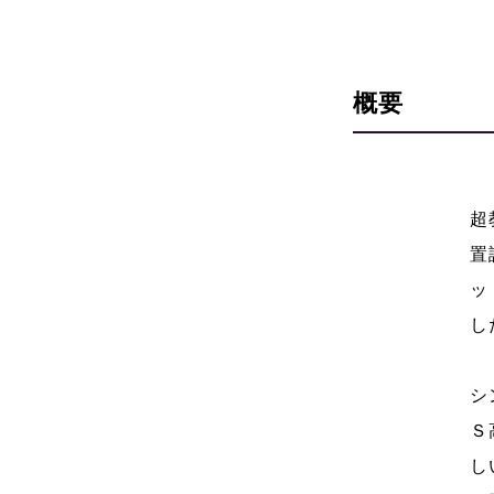
概要
超
置
ッ
し
シ
Ｓ
し