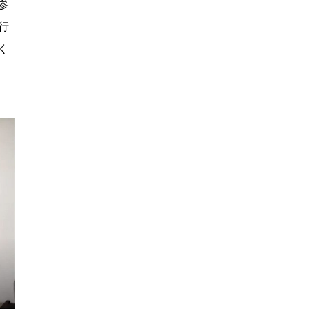
参
行
く