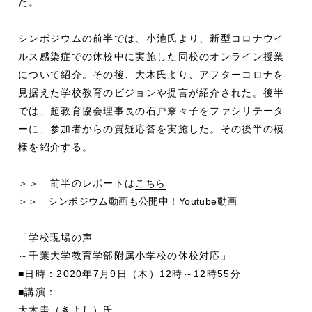
た。
シンポジウムの前半では、小池氏より、新型コロナウイ
ルス感染症での休校中に実施した同校のオンライン授業
について紹介。その後、大木氏より、アフターコロナを
見据えた学校教育のビジョンや提言が紹介された。後半
では、超教育協会理事長の石戸奈々子をファシリテータ
ーに、参加者からの質疑応答を実施した。その後半の模
様を紹介する。
＞＞ 前半のレポートは
こちら
＞＞ シンポジウム動画も公開中！
Youtube動画
「学校現場の声
～千葉大学教育学部附属小学校の休校対応」
■日時：2020年7月9日（木）12時～12時55分
■講演：
大木圭（きよし）氏