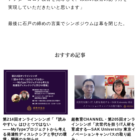
実現していただきたいと思います」
最後に石戸の締めの言葉でシンポジウムは幕を閉じた。
おすすめ記事
第214回オンラインシンポ「『読み
超教育CHANNEL・第205回オンラ
やすい』はひとつではない
インシンポ「次世代を担うIT人材を
――MyTypeプロジェクトから考え
育成する―SAK University 東京イ
る発達性ディスレクシアと学びの環
ノベーションキャンパスの取り組
境」開催のお知らせ
み」