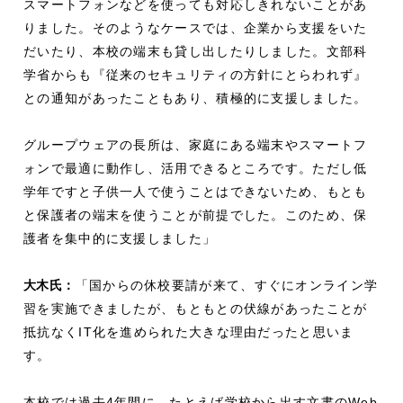
スマートフォンなどを使っても対応しきれないことがあ
りました。そのようなケースでは、企業から支援をいた
だいたり、本校の端末も貸し出したりしました。文部科
学省からも『従来のセキュリティの方針にとらわれず』
との通知があったこともあり、積極的に支援しました。
グループウェアの長所は、家庭にある端末やスマートフ
ォンで最適に動作し、活用できるところです。ただし低
学年ですと子供一人で使うことはできないため、もとも
と保護者の端末を使うことが前提でした。このため、保
護者を集中的に支援しました」
大木氏：
「国からの休校要請が来て、すぐにオンライン学
習を実施できましたが、もともとの伏線があったことが
抵抗なくIT化を進められた大きな理由だったと思いま
す。
本校では過去4年間に、たとえば学校から出す文書のWeb