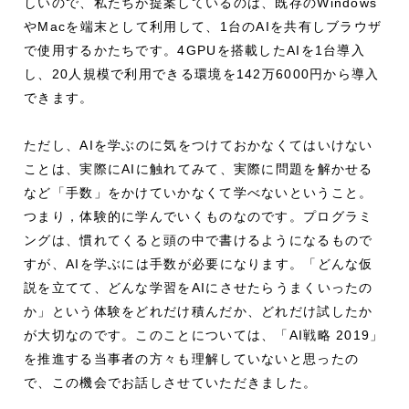
しいので、私たちが提案しているのは、既存のWindows
やMacを端末として利用して、1台のAIを共有しブラウザ
で使用するかたちです。4GPUを搭載したAIを1台導入
し、20人規模で利用できる環境を142万6000円から導入
できます。
ただし、AIを学ぶのに気をつけておかなくてはいけない
ことは、実際にAIに触れてみて、実際に問題を解かせる
など「手数」をかけていかなくて学べないということ。
つまり，体験的に学んでいくものなのです。プログラミ
ングは、慣れてくると頭の中で書けるようになるもので
すが、AIを学ぶには手数が必要になります。「どんな仮
説を立てて、どんな学習をAIにさせたらうまくいったの
か」という体験をどれだけ積んだか、どれだけ試したか
が大切なのです。このことについては、「AI戦略 2019」
を推進する当事者の方々も理解していないと思ったの
で、この機会でお話しさせていただきました。