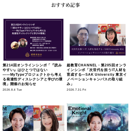
おすすめ記事
第214回オンラインシンポ「『読み
超教育CHANNEL・第205回オンラ
やすい』はひとつではない
インシンポ「次世代を担うIT人材を
――MyTypeプロジェクトから考え
育成する―SAK University 東京イ
る発達性ディスレクシアと学びの環
ノベーションキャンパスの取り組
境」開催のお知らせ
み」
2026.8.4 Tue
2026.7.31 Fri