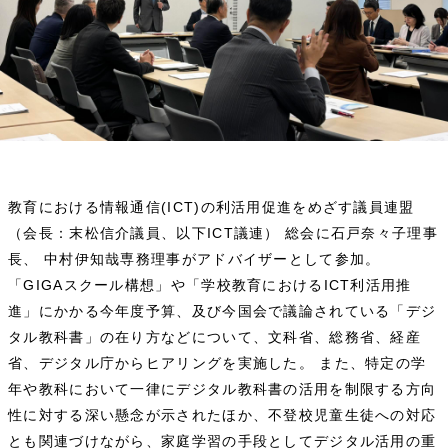
教育における情報通信(ICT)の利活用促進をめざす議員連盟
（会長：末松信介議員、以下ICT議連） 総会に石戸奈々子理事
長、 中村伊知哉専務理事がアドバイザーとして参加。
「GIGAスクール構想」や「学校教育におけるICT利活用推
進」にかかる今年度予算、及び今国会で議論されている「デジ
タル教科書」の在り方などについて、文科省、総務省、経産
省、デジタル庁からヒアリングを実施した。 また、特定の学
年や教科において一律にデジタル教科書の活用を制限する方向
性に対する深い懸念が示されたほか、不登校児童生徒への対応
とも関連づけながら、家庭学習の手段としてデジタル活用の重