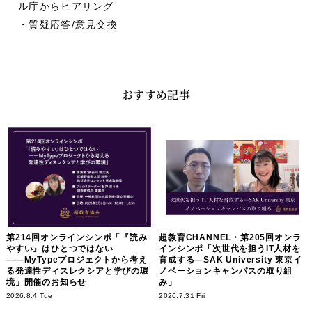
ル庁からヒアリング
・質疑応答/意見交換
おすすめ記事
第214回オンラインシンポ「『読み
超教育CHANNEL・第205回オンラ
やすい』はひとつではない
インシンポ「次世代を担うIT人材を
――MyTypeプロジェクトから考え
育成する―SAK University 東京イ
る発達性ディスレクシアと学びの環
ノベーションキャンパスの取り組
境」開催のお知らせ
み」
2026.8.4 Tue
2026.7.31 Fri