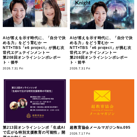
AIが答えを示す時代に、「自分で決
AIが答えを示す時代に、「自分で決
める力」をどう育むか ー
める力」をどう育むか ー
NTT×TBS「e6 project」が挑む次
NTT×TBS「e6 project」が挑む次
世代エデュテインメントー
世代エデュテインメントー
第208回オンラインシンポレポー
第208回オンラインシンポレポー
ト・後半
ト・前半
2026.7.31 Fri
2026.7.31 Fri
第213回オンラインシンポ「生成AI
超教育協会メールマガジンNo.095
で広がる特別支援教育の可能性」開
2026.7.17 Fri