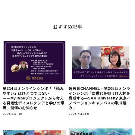
おすすめ記事
第214回オンラインシンポ「『読み
超教育CHANNEL・第205回オンラ
やすい』はひとつではない
インシンポ「次世代を担うIT人材を
――MyTypeプロジェクトから考え
育成する―SAK University 東京イ
る発達性ディスレクシアと学びの環
ノベーションキャンパスの取り組
境」開催のお知らせ
み」
2026.8.4 Tue
2026.7.31 Fri