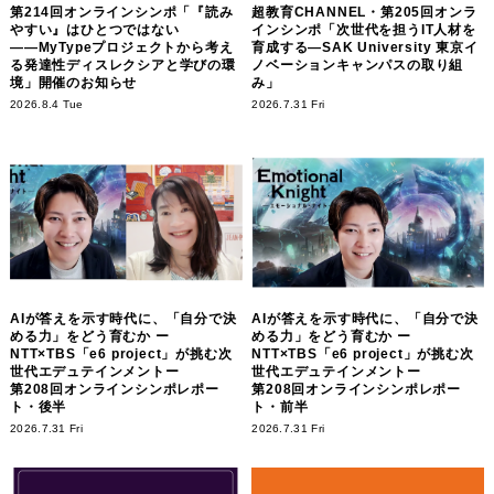
第214回オンラインシンポ「『読み
超教育CHANNEL・第205回オンラ
やすい』はひとつではない
インシンポ「次世代を担うIT人材を
――MyTypeプロジェクトから考え
育成する―SAK University 東京イ
る発達性ディスレクシアと学びの環
ノベーションキャンパスの取り組
境」開催のお知らせ
み」
2026.8.4 Tue
2026.7.31 Fri
AIが答えを示す時代に、「自分で決
AIが答えを示す時代に、「自分で決
める力」をどう育むか ー
める力」をどう育むか ー
NTT×TBS「e6 project」が挑む次
NTT×TBS「e6 project」が挑む次
世代エデュテインメントー
世代エデュテインメントー
第208回オンラインシンポレポー
第208回オンラインシンポレポー
ト・後半
ト・前半
2026.7.31 Fri
2026.7.31 Fri