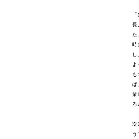
「
長
た
時
し
よ
も
ば
業
ろ
次
う