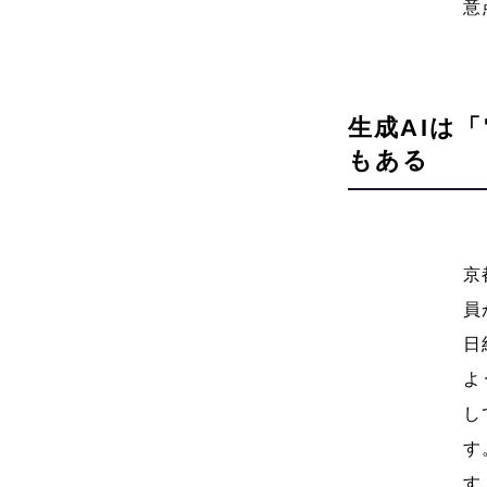
意
生成AIは
もある
京
員
日
よ
し
す
す