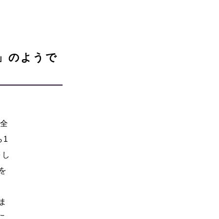
」のようで
の全
ら1
をし
を
ま
こ