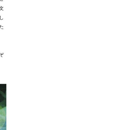
文
し
た
ぞ