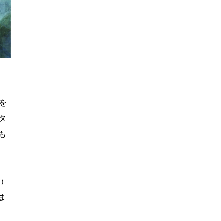
を
タ
も
と
タ）
ま