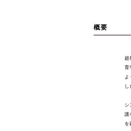
概要
超
育
よ
し
シ
護
を