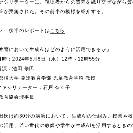
ァシリテーターに、視聴者からの質問を織り交ぜながら質
答が実施された。その前半の模様を紹介する。
＞ 後半のレポートは
こちら
教育において生成AIはどのように活用できるか」
日時：2024年5月8日（水）12時～12時55分
講演：池田 修氏
都橘大学 発達教育学部 児童教育学科 教授
ファシリテーター：石戸 奈々子
教育協会理事長
田氏は約30分の講演において、生成AIの仕組み、授業や
の活用、若い世代の教師や学生が生成AIを活用するときの