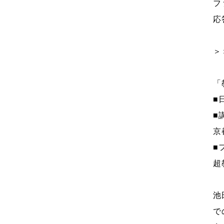
フ
応
＞
「
■
■
京
■
超
池
で