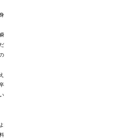
身
瞬
だ
の
え
卒
い
よ
料