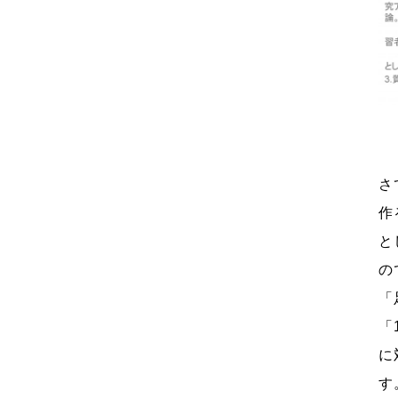
さ
作
と
の
「
「
に
す