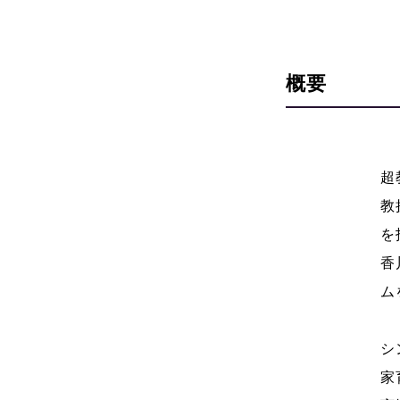
概要
超
教
を
香
ム
シ
家