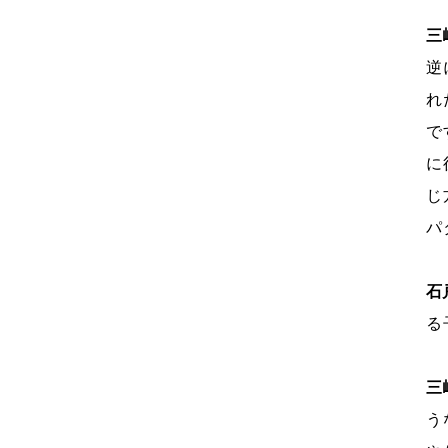
三
逆
れ
で
に
じ
パ
石
る
三
う