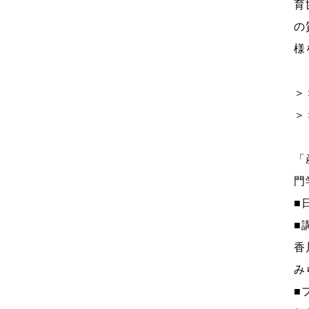
育
の
様
＞
＞
「
門
■
■
香
み
■