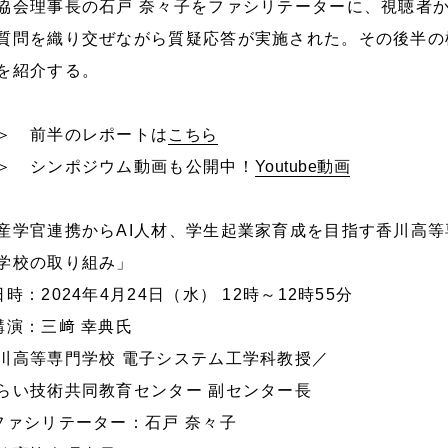
協会理事長の石戸 奈々子をファシリテーターに、視聴者
質問を織り交ぜながら質疑応答が実施された。その後半の
を紹介する。
＞ 前半のレポートは
こちら
＞ シンポジウム動画も公開中！
Youtube動画
産学官連携からAI人材、学生起業家育成を目指す香川高等
学校の取り組み」
日時：2024年4月24日（水） 12時～12時55分
講演：三﨑 幸典氏
川高等専門学校 電子システム工学科教授／
らい技術共同教育センター 副センター長
ファシリテーター：石戸 奈々子