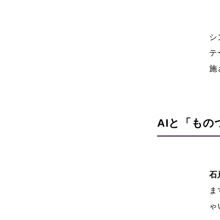
シ
テ
施
AI
と「もの
石
ま
ゃ