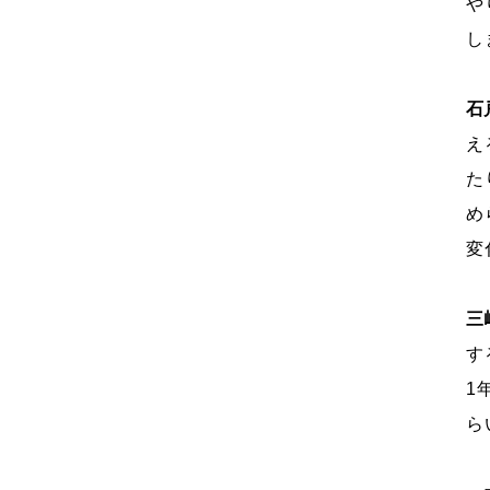
や
し
石
え
た
め
変
三
す
1
ら