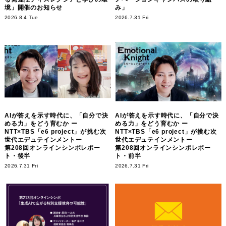
境」開催のお知らせ
み」
2026.8.4 Tue
2026.7.31 Fri
AIが答えを示す時代に、「自分で決
AIが答えを示す時代に、「自分で決
める力」をどう育むか ー
める力」をどう育むか ー
NTT×TBS「e6 project」が挑む次
NTT×TBS「e6 project」が挑む次
世代エデュテインメントー
世代エデュテインメントー
第208回オンラインシンポレポー
第208回オンラインシンポレポー
ト・後半
ト・前半
2026.7.31 Fri
2026.7.31 Fri