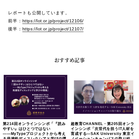
レポートも公開しています。
前半：
https://lot.or.jp/project/12106/
後半：
https://lot.or.jp/project/12107/
おすすめ記事
第214回オンラインシンポ「『読み
超教育CHANNEL・第205回オンラ
やすい』はひとつではない
インシンポ「次世代を担うIT人材を
――MyTypeプロジェクトから考え
育成する―SAK University 東京イ
る発達性ディスレクシアと学びの環
ノベーションキャンパスの取り組