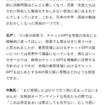
的に試験問題はどんどん難しくなり、児童・生徒たちは
それに特化した勉強をするしかない状況に追い込まれて
んでしまっています。これも、日本の中学・高校の勉強
がおかしくなった理由の一つです」
石戸：
「
1
つ前の回答で、チャット
GPT
を学校の先生にも
積極的に使ってほしい、宿題でも禁止せずに使うべき、
と言われましたが、教育現場におけるチャット
GPT
の扱
いについては世界中で議論になっています。例えばシン
ガポールでは、政府がチャット
GPT
を積極的に活用する
方針のようですが、米国の教育現場におけるチャット
GPT
をはじめとする
AI
の取り扱い実態はどのような状況
ですか」
中島氏：
「まだ登場したばかりで大々的に広まってはいま
せんが、比較的オープンマインドな先生たちの間では、
『これは否定あるいは禁止しても仕方ない。むしろ思い