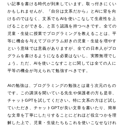
い記事を書ける時代が到来しています。取っ付きにくい
かもしれませんが、『自分は文系だから』と
AI
に背を向
けるのではなく、文系でも
AI
を使いこなして生産性を上
げることができる、と言う認識を持つべきです。全ての
児童・生徒に授業でプログラミングを教えることは、平
等に機会を与えてプログラム好きの児童・生徒を増やす
という意味では意義がありますが、全ての日本人がプロ
グラムを書けるようになる必要はないし、実際無理でし
ょう。ただ、
AI
を使いこなすことに関しては全ての人に
平等の機会が与えられて勉強すべきです。
AI
の勉強は、プログラミングの勉強とは違う次元のもの
です。この講演を聞いている先生や保護者の方も是非、
チャット
GPT
を試してください。特に文系の方ほど試し
ていただき、チャット
GPT
が良い文章を書いたり、簡単
な文章を丁寧にしたりすることにどれほど役立つかを理
解した上で、児童・生徒たちもこれを使いこなせなけれ