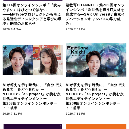
第214回オンラインシンポ「『読み
超教育CHANNEL・第205回オンラ
やすい』はひとつではない
インシンポ「次世代を担うIT人材を
――MyTypeプロジェクトから考え
育成する―SAK University 東京イ
る発達性ディスレクシアと学びの環
ノベーションキャンパスの取り組
境」開催のお知らせ
み」
2026.8.4 Tue
2026.7.31 Fri
AIが答えを示す時代に、「自分で決
AIが答えを示す時代に、「自分で決
める力」をどう育むか ー
める力」をどう育むか ー
NTT×TBS「e6 project」が挑む次
NTT×TBS「e6 project」が挑む次
世代エデュテインメントー
世代エデュテインメントー
第208回オンラインシンポレポー
第208回オンラインシンポレポー
ト・後半
ト・前半
2026.7.31 Fri
2026.7.31 Fri