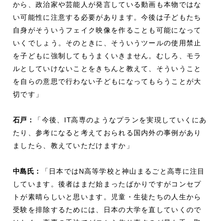
から、政治家や芸能人が発言している動画も本物ではな
い可能性に注意する必要があります。今後は子どもたち
自身がそういうフェイク映像を作ることも可能になって
いくでしょう。そのときに、そういうツールの使用禁止
を子どもに強制してもうまくいきません。むしろ、モラ
ルとしていけないことをきちんと教えて、そういうこと
を自らの意思で行わない子どもになってもらうことが大
切です」
石戸：
「今後、
IT
高専のようなプランを実現していくにあ
たり、参考になると考えておられる国内外の事例があり
ましたら、教えていただけますか」
中島氏：
「日本では
N
高等学校と神山まるごと高専に注目
しています。後者はまだ始まったばかりですがコンセプ
トが素晴らしいと思います。児童・生徒たちの人生から
受験を排除するためには、日本の大学を直していくので