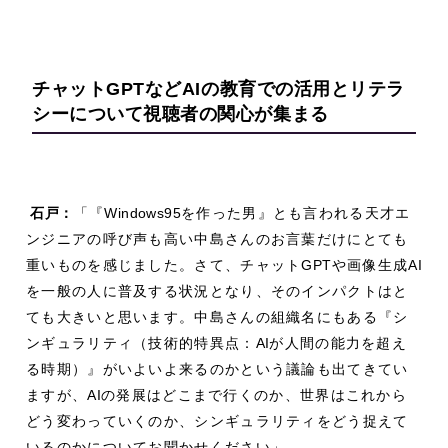
チャット
GPT
など
AI
の教育での活用と
リテラ
シーについて視聴者の関心が集まる
石戸：
「『
Windows95
を作った男』とも言われる天才エ
ンジニアの呼び声も高い中島さんのお言葉だけにとても
重いものを感じました。さて、チャット
GPT
や画像生成
AI
を一般の人に普及する状況となり、そのインパクトはと
ても大きいと思います。中島さんの組織名にもある『シ
ンギュラリティ（技術的特異点：
AI
が人間の能力を超え
る時期）』がいよいよ来るのかという議論も出てきてい
ますが、
AI
の発展はどこまで行くのか、世界はこれから
どう変わっていくのか、シンギュラリティをどう捉えて
いるのかについてお聞かせください」