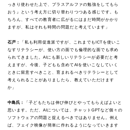
っきり使わせた上で、プラスアルファの勉強をしてもら
おう』という考え方に切り替わりつつある感じです。も
ちろん、すべての教育者に広がるにはまだ時間がかかり
ますが、私はそれも時間の問題だと考えています」
石戸：
「私も利用促進派ですが、これまでも
ICT
を使いこ
なすリテラシーが、使い方の面でも倫理的な面でも求め
られてきました。
AI
にも新しいリテラシーが必要だと考
えますが、今後、子どもも含めて
AI
を使いこなしていく
ときに留意すべきこと、育まれるべきリテラシーとして
考えられることがありましたら、教えていただけます
か」
中島氏：
「子どもたちは伸び伸びとやってもらえばよいと
思います。ただ、
AI
については、チャット
GPT
など個々の
ソフトウェアの問題と捉えるべきではありません。例え
ば、フェイク映像が簡単に作れるようになっていきます