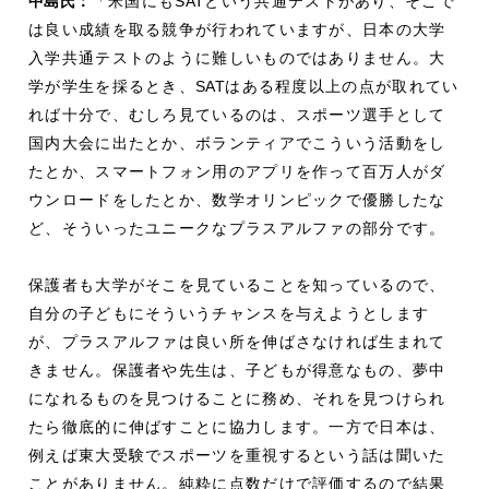
中島氏：
「米国にも
SAT
という共通テストがあり、そこで
は良い成績を取る競争が行われていますが、日本の大学
入学共通テストのように難しいものではありません。大
学が学生を採るとき、
SAT
はある程度以上の点が取れてい
れば十分で、むしろ見ているのは、スポーツ選手として
国内大会に出たとか、ボランティアでこういう活動をし
たとか、スマートフォン用のアプリを作って百万人がダ
ウンロードをしたとか、数学オリンピックで優勝したな
ど、そういったユニークなプラスアルファの部分です。
保護者も大学がそこを見ていることを知っているので、
自分の子どもにそういうチャンスを与えようとします
が、プラスアルファは良い所を伸ばさなければ生まれて
きません。保護者や先生は、子どもが得意なもの、夢中
になれるものを見つけることに務め、それを見つけられ
たら徹底的に伸ばすことに協力します。一方で日本は、
例えば東大受験でスポーツを重視するという話は聞いた
ことがありません。純粋に点数だけで評価するので結果