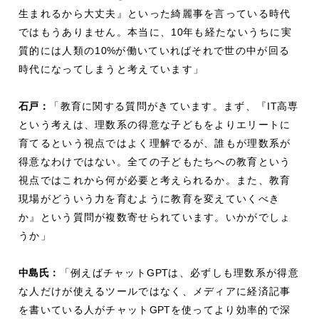
生まれるから大丈夫』といった綺麗事を言っている時代
ではもうありません。本当に、
10
年も経たないうちに実
質的には人類の
10%
が働いていればそれで世の中が回る
時代になってしまうと考えています」
石戸：
「教育に関する質問がきています。まず、『
IT
高専
という考えは、理数系の得意な子どもをよりエリートに
育てるという視点ではよく理解でるが、誰もが理数系が
得意なわけではない。全ての子どもたちへの教育という
視点ではこれから何が必要と考えられるか。また、教育
現場がどういう力を育むように教育を変えていくべき
か』という質問が複数寄せられています。いかがでしょ
うか」
中島氏：
「例えばチャット
GPT
は、必ずしも理数系が得意
な人だけが使えるツールではなく、メディアに経済記事
を書いている人がチャット
GPT
を使ってより効率的で深