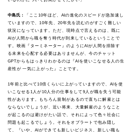
中島氏：
「ここ
10
年ほど、
AI
の進化のスピードが急加速し
ていますので、
10
年先、
20
年先を読むのがすごく難しい
状況になっています。ただ、現時点で言えるのは、既に
AI
が人間から職を奪う時代が到来しているということで
す。映画『ターミネーター』のように
AI
が人間を排除す
る未来を心配する必要はありませんが、今のチャット
GPT
からもはっきりわかるのは『
AI
を使いこなせる人の生
産性が
一気に上がった』ことです。
1
年前と比べて
10
倍くらいに上がっていますので、
AI
を使
いこなせる
1
人が
10
人分の仕事をして
9
人が職を失う可能
性があります。もちろん規制があるので直ちに解雇とは
ならないでしょうが、近い将来、大量解雇のようなこと
が起こるのは避けがたい話で、それによって色々社会に
問題も起こるでしょう。それをオブラートで包み隠し
て、『いや、
AI
ができても新しいビジネス、新しい職も