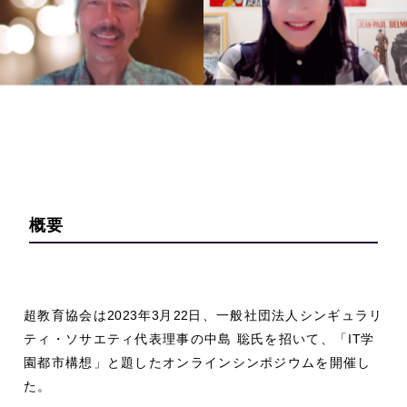
概要
超教育協会は
2023
年
3
月
22
日、一般社団法人シンギュラリ
ティ・ソサエティ代表理事の中島 聡氏を招いて、「
IT
学
園都市構想」と題したオンラインシンポジウムを開催し
た。