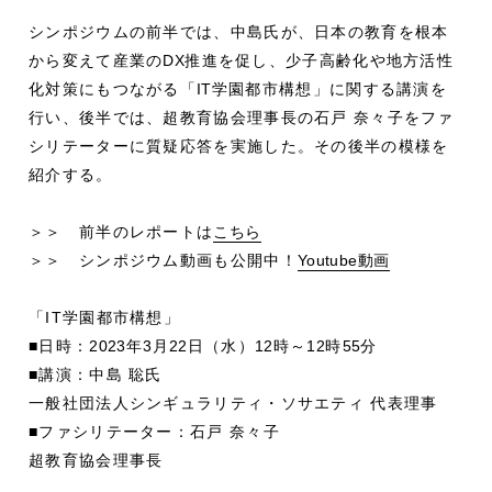
シンポジウムの前半では、中島氏が、日本の教育を根本
から変えて産業の
DX
推進を促し、少子高齢化や地方活性
化対策にもつながる「
IT
学園都市構想」に関する講演を
行い、後半では、超教育協会理事長の石戸 奈々子をファ
シリテーターに質疑応答を実施した。その後半の模様を
紹介する。
＞＞ 前半のレポートは
こちら
＞＞ シンポジウム動画も公開中！
Youtube動画
「IT学園都市構想」
■日時：
2023
年
3
月
22
日（水）
12
時～
12
時
55
分
■講演：中島 聡氏
一般社団法人シンギュラリティ・ソサエティ 代表理事
■ファシリテーター：石戸 奈々子
超教育協会理事長