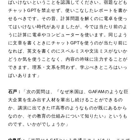
ばいけないということを認識してください。宿題なども
チャット
GPT
を禁止せず、使いこなしたレポートを書か
せるべきです。その昔、計算問題を解くのに電卓を使っ
てはいけない時代がありましたが、今では当たり前のよ
うに計算に電卓やコンピューターを使います。同じよう
に文章を書くときにチャット
GPT
を使うのが当たり前に
なれば、英文を書くのにスペルミスや文法ミスがないか
どうか気を使うことなく、内容の吟味に注力することが
できます。理系・文系を問わず、学ぶべきところはいっ
ぱいあります」
石戸：
「次の質問は、『なぜ米国は、
GAFAM
のような巨
大企業を生み出す人材を輩出し続けることができるの
か、講演に出てきた
IT
高専のようなものが既にあるから
なのか、その教育の仕組みについて知りたい』というも
のです。いかがでしょうか」